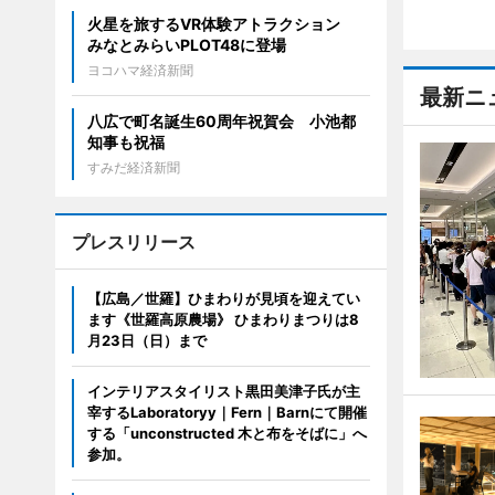
火星を旅するVR体験アトラクション
みなとみらいPLOT48に登場
ヨコハマ経済新聞
最新ニ
八広で町名誕生60周年祝賀会 小池都
知事も祝福
すみだ経済新聞
プレスリリース
【広島／世羅】ひまわりが見頃を迎えてい
ます《世羅高原農場》 ひまわりまつりは8
月23日（日）まで
インテリアスタイリスト黒田美津子氏が主
宰するLaboratoryy｜Fern｜Barnにて開催
する「unconstructed 木と布をそばに」へ
参加。