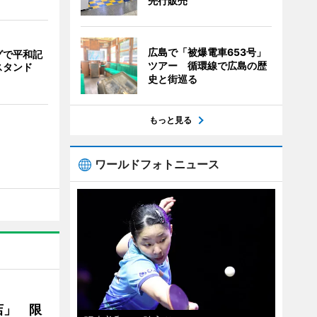
先行販売
広島で「被爆電車653号」
グで平和記
ツアー 循環線で広島の歴
スタンド
史と街巡る
もっと見る
ワールドフォトニュース
店」 限