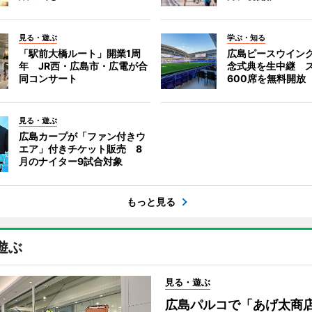
見る・遊ぶ
学ぶ・知る
「駅前大橋ルート」開業1周
広島ピースウイン
年 JR西・広島市・広電が合
念式典を生中継 
同コンサート
600席を無料開放
見る・遊ぶ
広島カープが「ファン付きウ
エア」付きチケット販売 8
月のナイター9試合対象
もっと見る
遊ぶ
見る・遊ぶ
広島パルコで「あげ太商