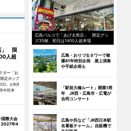
広島パルコで「あげ太商店」 限定グッ
ズ35種、初日は1400人超来場
店」 限
広島・おりづるタワーで被
00人超
爆81年特別企画 屋上演奏
や手紙企画も
クター「お
間限定ポップ
RCO」が8月
「駅前大橋ルート」開業1周
市中区本
年 JR西・広島市・広電が
合同コンサート
ン国際大会
広島や呉など「JR西日本駅
2027年4
名看板チャーム」 自販機で