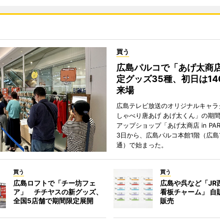
買う
広島パルコで「あげ太商
定グッズ35種、初日は14
来場
広島テレビ放送のオリジナルキャラ
しゃべり唐あげ あげ太くん」の期
アップショップ「あげ太商店 in PA
3日から、広島パルコ本館1階（広島
通）で始まった。
買う
買う
広島ロフトで「チー坊フェ
広島や呉など「JR
ア」 チチヤスの新グッズ、
看板チャーム」 自
全国5店舗で期間限定展開
販売