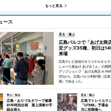
もっと見る
ュース
見る・遊ぶ
広島パルコで「あげ太商
定グッズ35種、初日は14
来場
広島テレビ放送のオリジナルキャラ
しゃべり唐あげ あげ太くん」の期
アップショップ「あげ太商店 in PA
3日から、広島パルコ本館1階（広島
通）で始まった。
学ぶ・知る
見る・遊ぶ
広島・おりづるタワーで被爆
広島でトレイルラ
81年特別企画 屋上演奏や手
「UTMB」予選会 
紙企画も
月に初開催へ