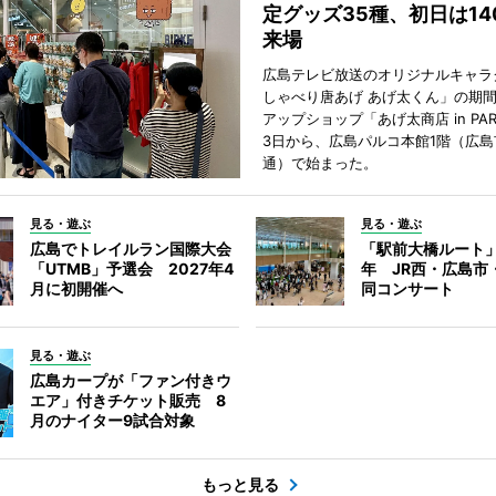
定グッズ35種、初日は14
来場
広島テレビ放送のオリジナルキャラ
しゃべり唐あげ あげ太くん」の期
アップショップ「あげ太商店 in PA
3日から、広島パルコ本館1階（広島
通）で始まった。
見る・遊ぶ
見る・遊ぶ
広島でトレイルラン国際大会
「駅前大橋ルート」
「UTMB」予選会 2027年4
年 JR西・広島市
月に初開催へ
同コンサート
見る・遊ぶ
広島カープが「ファン付きウ
エア」付きチケット販売 8
月のナイター9試合対象
もっと見る