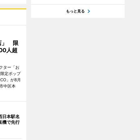
もっと見る
店」 限
00人超
クター「お
間限定ポップ
RCO」が8月
市中区本
西日本駅名
販機で先行