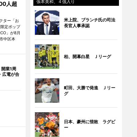
張本美和、４強入り
00人超
米上院、ブランチ氏の司法
クター「お
長官人事承認
間限定ポップ
RCO」が8月
市中区本
柏、開幕白星 Ｊリーグ
開業1周
・広電が合
町田、大勝で発進 Ｊリー
グ
日本、豪州に惜敗 ラグビ
ー