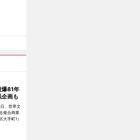
爆81年
紙企画も
6日、世界文
る複合商業
区大手町1）