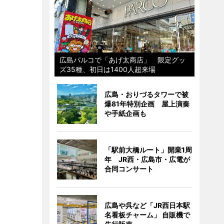
広島パルコで「あげ太商店」 限定グッ
ズ35種、初日は1400人超来場
広島・おりづるタワーで被
爆81年特別企画 屋上演奏
や手紙企画も
「駅前大橋ルート」開業1周
年 JR西・広島市・広電が
合同コンサート
広島や呉など「JR西日本駅
名看板チャーム」 自販機で