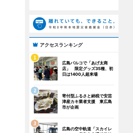
アクセスランキング
広島パルコで「あげ太商
店」 限定グッズ35種、初
日は1400人超来場
寄付型ふるさと納税で安芸
津産カキ業者支援 東広島
市が企画
広島の空中軌道「スカイレ