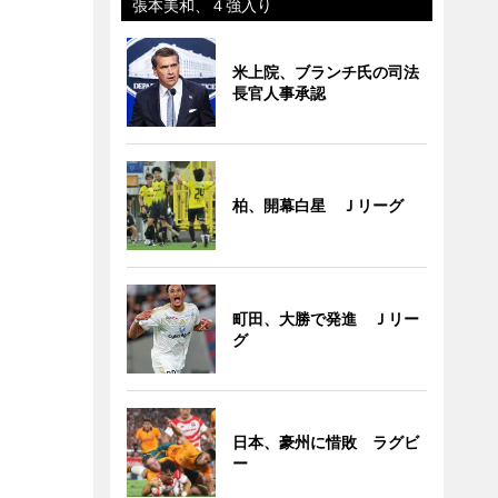
張本美和、４強入り
米上院、ブランチ氏の司法
長官人事承認
柏、開幕白星 Ｊリーグ
町田、大勝で発進 Ｊリー
グ
日本、豪州に惜敗 ラグビ
ー