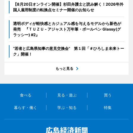
【8月20日オンライン開催】杉田弁護士と読み解く！2026年外
国人雇用制度の転換点セミナー開催のお知らせ
透明ボディが軽快感とカジュアル感を与えるモデルから新色が
発売 『ＴＵＺＵ - アジャスト万年筆・ボールペン Glassy(グ
ラッシー) #2』
“若者と広島県知事の意見交換会” 第１回「＃ひろしま未来トー
ク」開催！
もっと見る
食べる
見る・遊ぶ
買う
暮らす・働く
学ぶ・知る
特集