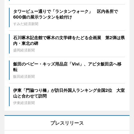
タワービュー通りで「ランタンウォーク」 区内各所で
600個の展示ランタンを絵付け
すみだ経済新聞
石川啄木記念館で啄木の文学碑をたどる企画展 第2弾は県
内・東北の碑
盛岡経済新聞
飯田のベビー・キッズ用品店「Vivi」、アピタ飯田店へ移
転
飯田経済新聞
伊東「門脇つり橋」が訪日外国人ランキング全国2位 大室
山と合わせて訪問
伊東経済新聞
プレスリリース