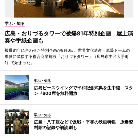
学ぶ・知る
広島・おりづるタワーで被爆81年特別企画 屋上演
奏や手紙企画も
被爆81年に合わせた特別企画が8月6日、世界文化遺産・原爆ドームの
東側に隣接する複合商業施設「おりづるタワー」（広島市中区大手町
1）で始まった。
学ぶ・知る
広島ピースウイングで平和記念式典を生中継 スタ
ンド600席を無料開放
学ぶ・知る
広島・八丁座などで反戦・平和の映画特集 原爆資
料館の記録や朗読劇も