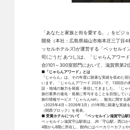
「あなたと家族と街を愛する。」をビジョ
開発（本社：広島県福山市南本庄三丁目4番
ッセルホテルズ)が運営する「ベッセルイ
司(ごうだ あつし)は、「じゃらんアワード20
合)101～300室部門において、滋賀県第
■「じゃらんアワード」とは
『じゃらん』は、その年度に顕著な実績を収めた宿泊
います。「じゃらんアワード 2025」で、13回
設・地域の魅力を発掘・発信してきました。「じゃ
旅行業界の進化・発展に寄与することを目指してい
旅行情報サービス『じゃらんnet』、観光に関する
（2025年4月～2026年3月）の1年間に顕著な
（関西ブロック）を発表。
■ 受賞ホテルについて 「ベッセルイン滋賀守山駅
ベッセルイン滋賀守山駅前は、JR「守山駅」西口から徒
4階から8階に所在し、館内にはベーカリーカフェ