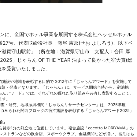
ンに、全国でホテル事業を展開する株式会社ベッセルホテル
27号、代表取締役社長：瀬尾 吉郎(せお よしろう)、以下ベ
ン滋賀守山駅前」（所在地：滋賀県守山市 支配人：合田 厚
25」じゃらん OF THE YEAR 泊まって良かった宿大賞(総
2位を受賞いたしました。
施設や地域を表彰する目的で 2012年に「じゃらんアワード」を実施して
目の表彰・発表となります。『じゃらん』は、サービス開始当時から、宿泊施
らんアワード」では、それぞれの優れた取り組みを共有し表彰することで、
ます。
調査・研究、地域振興機関「じゃらんリサーチセンター」は、2025年度
実績を収められた関西ブロックの宿泊施設を表彰する「じゃらんアワード2025」
前」
歩1分の好立地に位置しています。複合施設「cocotto MORIYAMA」の
やレストランなどの飲食店、スポーツクラブ、金融機関などが揃い、宿泊はも