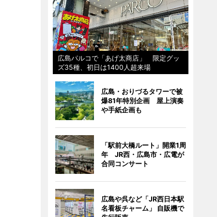
広島パルコで「あげ太商店」 限定グッ
ズ35種、初日は1400人超来場
広島・おりづるタワーで被
爆81年特別企画 屋上演奏
や手紙企画も
「駅前大橋ルート」開業1周
年 JR西・広島市・広電が
合同コンサート
広島や呉など「JR西日本駅
名看板チャーム」 自販機で