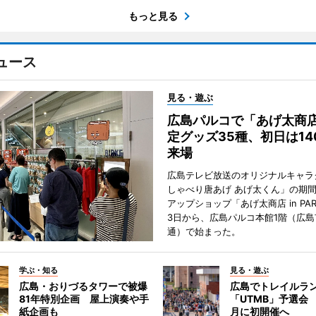
もっと見る
ュース
見る・遊ぶ
広島パルコで「あげ太商
定グッズ35種、初日は14
来場
広島テレビ放送のオリジナルキャラ
しゃべり唐あげ あげ太くん」の期
アップショップ「あげ太商店 in PA
3日から、広島パルコ本館1階（広島
通）で始まった。
学ぶ・知る
見る・遊ぶ
広島・おりづるタワーで被爆
広島でトレイルラ
81年特別企画 屋上演奏や手
「UTMB」予選会 
紙企画も
月に初開催へ