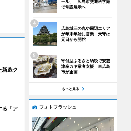
ール」 広島市交通科学館
で常設展示へ
広島城三の丸や周辺エリア
が年末年始に営業 天守は
元日から開館
寄付型ふるさと納税で安芸
津産カキ業者支援 東広島
た新造ク
市が企画
もっと見る
フォトフラッシュ
する「ア