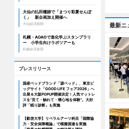
大仙の払田柵跡で「まつり彩夏せんぼ
く」 新企画加え開催へ
大仙経済新聞
最新ニ
札幌・AOAOで進化学ぶスタンプラリ
ー 小学生向けラボツアーも
札幌経済新聞
プレスリリース
国産ベッドブランド「源ベッド」、東京ビ
ッグサイト「GOOD LIFE フェア2026」へ
出展＆大阪POPUP開催決定！人気マットレ
スを“見て・触れて・寝心地を体験”。大好
評「眠り診断」も実施
【叡啓大学】リベラルアーツ科目「国際協
力・安全保障概論」で模擬国連を実施