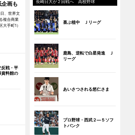
長崎日大が２回戦へ 高校野球
紙企画も
6日、世界文
る複合商業
喜ぶ植中 Ｊリーグ
区大手町1）
鹿島、逆転で白星発進 Ｊ
リーグ
で反戦・平
爆資料館の
あいさつされる悠仁さま
プロ野球・西武２―５ソフ
トバンク