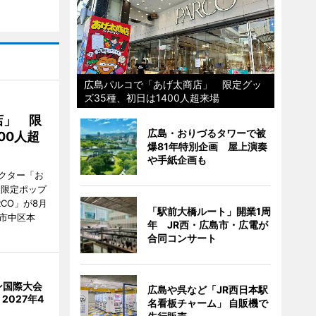
広島パルコで「あげ太商店」 限定グッ
ズ35種、初日は1400人超来場
店」 限
広島・おりづるタワーで被
00人超
爆81年特別企画 屋上演奏
や手紙企画も
クター「お
間限定ポップ
RCO」が8月
「駅前大橋ルート」開業1周
市中区本
年 JR西・広島市・広電が
合同コンサート
ン国際大会
広島や呉など「JR西日本駅
2027年4
名看板チャーム」 自販機で