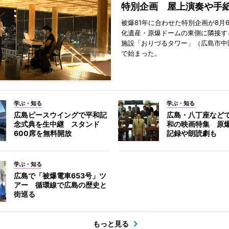
特別企画 屋上演奏や手
被爆81年に合わせた特別企画が8月
化遺産・原爆ドームの東側に隣接す
施設「おりづるタワー」（広島市中
で始まった。
学ぶ・知る
学ぶ・知る
広島ピースウイングで平和記
広島・八丁座など
念式典を生中継 スタンド
和の映画特集 原
600席を無料開放
記録や朗読劇も
学ぶ・知る
広島で「被爆電車653号」ツ
アー 循環線で広島の歴史と
街巡る
もっと見る