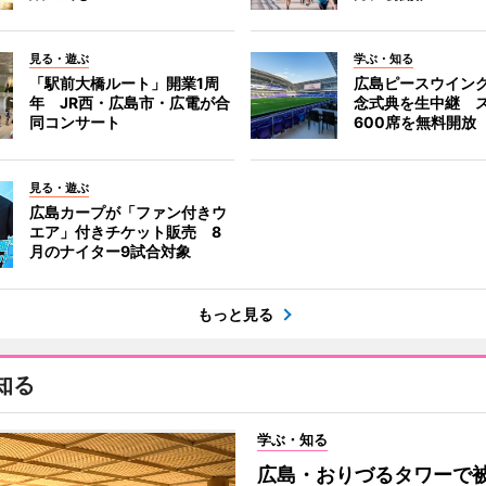
見る・遊ぶ
学ぶ・知る
「駅前大橋ルート」開業1周
広島ピースウイン
年 JR西・広島市・広電が合
念式典を生中継 
同コンサート
600席を無料開放
見る・遊ぶ
広島カープが「ファン付きウ
エア」付きチケット販売 8
月のナイター9試合対象
もっと見る
知る
学ぶ・知る
広島・おりづるタワーで被