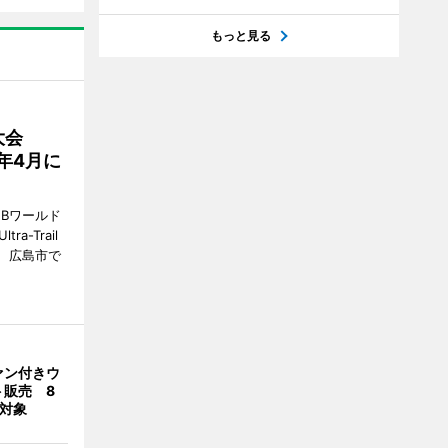
もっと見る
大会
7年4月に
Bワールド
a-Trail
1日、広島市で
ァン付きウ
ト販売 8
合対象