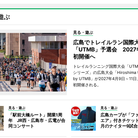
遊ぶ
見る・遊ぶ
広島でトレイルラン国際
「UTMB」予選会 202
初開催へ
トレイルランニング国際大会「UTM
シリーズ」の広島大会「Hiroshima Ultr
by UTMB」が2027年4月9日～1
初開催される。
見る・遊ぶ
見る・遊ぶ
「駅前大橋ルート」開業1周
広島カープが「フ
年 JR西・広島市・広電が合
エア」付きチケッ
同コンサート
月のナイター9試