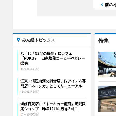
前の
みん経トピックス
特集
八千代「52間の縁側」にカフェ
「PUKU」 自家焙煎コーヒーやカレー
提供
船橋経済新聞
江東・清澄白河の雑貨店、猫アイテム専
門店「ネコシカ」としてリニューアル
江東経済新聞
遠鉄百貨店に「トーキョー煎餅」期間限
定ショップ 昨年12月に続き2回目
浜松経済新聞