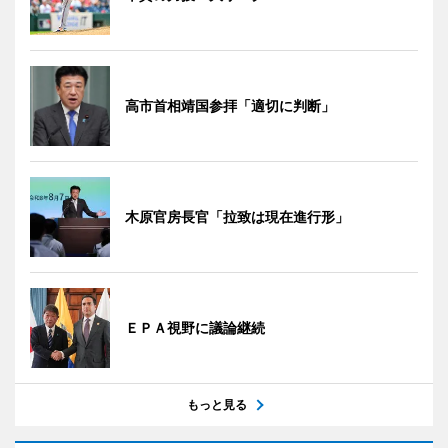
高市首相靖国参拝「適切に判断」
木原官房長官「拉致は現在進行形」
ＥＰＡ視野に議論継続
もっと見る