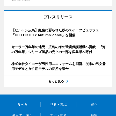
プレスリリース
【ヒルトン広島】紅葉に彩られた秋のスイーツビュッフェ
「HELLO KITTY Autumn Picnic」を開催
セーラー万年筆の地元・広島の海の環境保護活動へ貢献 『海
の万年筆』シリーズ製品の売上の一部を広島県へ寄付
株式会社タイヨーが男性用ユニフォームを刷新。従来の男女兼
用モデルと女性用モデルの長所を融合
もっと見る
食べる
見る・遊ぶ
買う
暮らす・働く
学ぶ・知る
特集