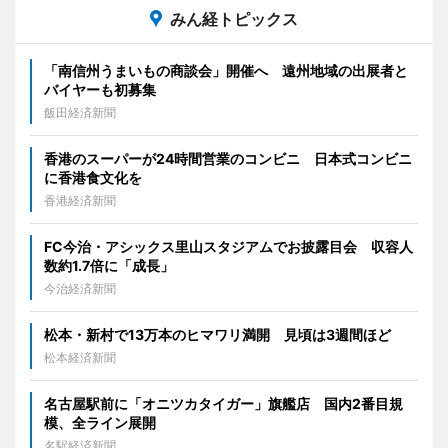
みん経トピックス
「南信州うまいもの商談会」開催へ 遠州地域の出展者と
バイヤーも初募集
飯田経済新聞
香港のスーパーが24時間営業のコンビニ 日本式コンビニ
に香港食文化を
香港経済新聞
FC今治・アシックス里山スタジアムでお披露目会 収容人
数約1.7倍に「成長」
今治経済新聞
松本・新村で13万本のヒマワリ満開 見頃は3週間ほど
松本経済新聞
名古屋駅前に「オニツカタイガー」旗艦店 国内2番目規
模、全ライン展開
名駅経済新聞