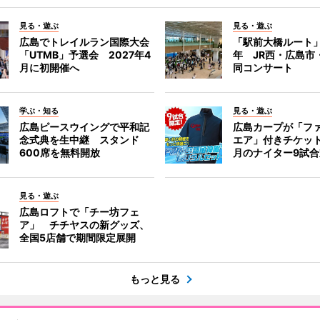
見る・遊ぶ
見る・遊ぶ
広島でトレイルラン国際大会
「駅前大橋ルート」
「UTMB」予選会 2027年4
年 JR西・広島市
月に初開催へ
同コンサート
学ぶ・知る
見る・遊ぶ
広島ピースウイングで平和記
広島カープが「フ
念式典を生中継 スタンド
エア」付きチケッ
600席を無料開放
月のナイター9試
見る・遊ぶ
広島ロフトで「チー坊フェ
ア」 チチヤスの新グッズ、
全国5店舗で期間限定展開
もっと見る