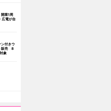
開業1周
・広電が合
ァン付きウ
ト販売 8
合対象