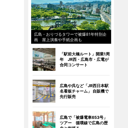
広島・おりづるタワーで被爆81年特別企
画 屋上演奏や手紙企画も
「駅前大橋ルート」開業1周
年 JR西・広島市・広電が
合同コンサート
広島や呉など「JR西日本駅
名看板チャーム」 自販機で
先行販売
広島で「被爆電車653号」
ツアー 循環線で広島の歴