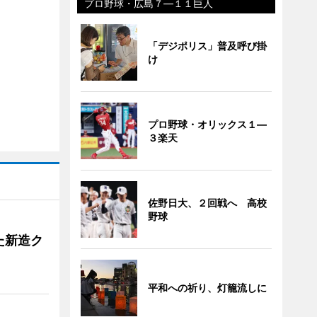
プロ野球・広島７―１１巨人
「デジポリス」普及呼び掛
け
プロ野球・オリックス１―
３楽天
佐野日大、２回戦へ 高校
野球
た新造ク
平和への祈り、灯籠流しに