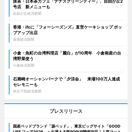
抹茶・日本茶カフェ「ナナズグリーンティー」、自由が丘2
号店 新メニューも
自由が丘経済新聞
香港・ifcに「フォーシーズンズ」直営ケーキショップ ポッ
プアップ出店
香港経済新聞
小倉・魚町の台湾料理店「麗白」が10周年 小倉南産の台
湾野菜使う
小倉経済新聞
石廊崎オーシャンパークで「夕涼会」 来場100万人達成
セレモニーも
伊豆下田経済新聞
プレスリリース
国産ベッドブランド「源ベッド」、東京ビッグサイト「GOOD
LIFE フェア2026」へ出展＆大阪POPUP開催決定！人気マット