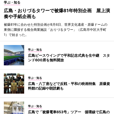
学ぶ・知る
広島・おりづるタワーで被爆81年特別企画 屋上演
奏や手紙企画も
被爆81年に合わせた特別企画が8月6日、世界文化遺産・原爆ドームの
東側に隣接する複合商業施設「おりづるタワー」（広島市中区大手町
1）で始まった。
学ぶ・知る
広島ピースウイングで平和記念式典を生中継 スタ
ンド600席を無料開放
学ぶ・知る
広島・八丁座などで反戦・平和の映画特集 原爆資
料館の記録や朗読劇も
学ぶ・知る
広島で「被爆電車653号」ツアー 循環線で広島の