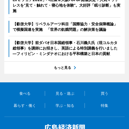
レスを“見て・触れて・寝心地を体験”。大好評「眠り診断」も実
施
【叡啓大学】リベラルアーツ科目「国際協力・安全保障概論」
で模擬国連を実施 「世界の飢餓問題」の解決策を議論
【叡啓大学】前ダバオ日本国総領事・石川義久氏（現コルカタ
総領事）を講師にお招きし、英語による特別講義を行いました
―フィリピン・ミンダナオにおける平和構築と日本の貢献
もっと見る
食べる
見る・遊ぶ
買う
暮らす・働く
学ぶ・知る
特集