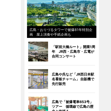
広島・おりづるタワーで被爆81年特別企
画 屋上演奏や手紙企画も
「駅前大橋ルート」開業1周
年 JR西・広島市・広電が
合同コンサート
広島や呉など「JR西日本駅
名看板チャーム」 自販機で
先行販売
広島で「被爆電車653号」
ツアー 循環線で広島の歴