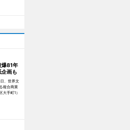
爆81年
紙企画も
6日、世界文
る複合商業
区大手町1）