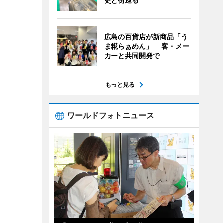
史と街巡る
広島の百貨店が新商品「う
ま糀らぁめん」 客・メー
カーと共同開発で
もっと見る
ワールドフォトニュース