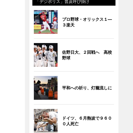
「デジポリス」普及呼び掛け
プロ野球・オリックス１―
３楽天
佐野日大、２回戦へ 高校
野球
平和への祈り、灯籠流しに
ドイツ、６月熱波で９６０
０人死亡