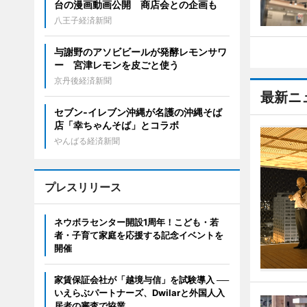
台の漫画動画公開 商店会との企画も
八王子経済新聞
与謝野のアソビビールが発酵レモンサワ
ー 宮津レモンを皮ごと使う
京丹後経済新聞
最新ニ
セブン‐イレブン沖縄が名護の沖縄そば
店「幸ちゃんそば」とコラボ
やんばる経済新聞
プレスリリース
ネウボラセンター開設1周年！こども・若
者・子育て家庭を応援する記念イベントを
開催
家賃保証会社が「越境与信」を試験導入 ──
いえらぶパートナーズ、Dwilarと外国人入
居者の審査で協業