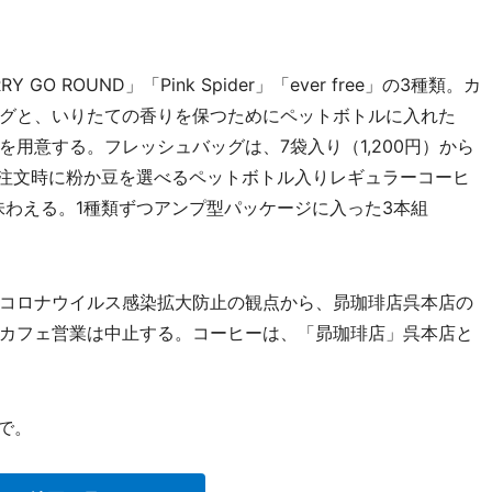
ROUND」「Pink Spider」「ever free」の3種類。カ
グと、いりたての香りを保つためにペットボトルに入れた
用意する。フレッシュバッグは、7袋入り（1,200円）から
える。注文時に粉か豆を選べるペットボトル入りレギュラーコーヒ
分味わえる。1種類ずつアンプ型パッケージに入った3本組
コロナウイルス感染拡大防止の観点から、昴珈琲店呉本店の
カフェ営業は中止する。コーヒーは、「昴珈琲店」呉本店と
で。