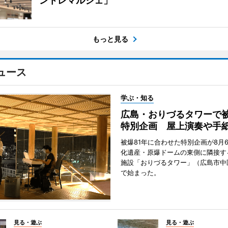
ントレマルシェ」
もっと見る
ュース
学ぶ・知る
広島・おりづるタワーで被
特別企画 屋上演奏や手
被爆81年に合わせた特別企画が8月
化遺産・原爆ドームの東側に隣接す
施設「おりづるタワー」（広島市中
で始まった。
見る・遊ぶ
見る・遊ぶ