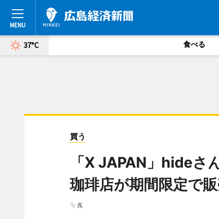
食べる
37°C
買う
「X JAPAN」hi
珈琲店が期間限定で販
呉