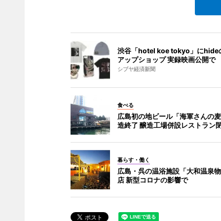
渋谷「hotel koe tokyo」にhi
アップショップ 実録映画公開で
シブヤ経済新聞
食べる
広島初の地ビール「海軍さんの麦
造終了 醸造工場併設レストラン
暮らす・働く
広島・呉の温浴施設「大和温泉物
店 新型コロナの影響で