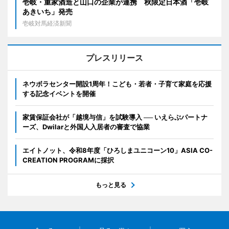
壱岐・重家酒造と山口の企業が連携 秋限定日本酒「壱岐
あきいち」発売
壱岐対馬経済新聞
プレスリリース
ネウボラセンター開設1周年！こども・若者・子育て家庭を応援
する記念イベントを開催
家賃保証会社が「越境与信」を試験導入 ── いえらぶパートナ
ーズ、Dwilarと外国人入居者の審査で協業
エイトノット、令和8年度「ひろしまユニコーン10」ASIA CO-
CREATION PROGRAMに採択
もっと見る