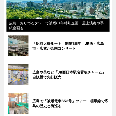
広島・おりづるタワーで被爆81年特別企画 屋上演奏や手
紙企画も
「駅前大橋ルート」開業1周年 JR西・広島
市・広電が合同コンサート
広島や呉など「JR西日本駅名看板チャーム」
自販機で先行販売
広島で「被爆電車653号」ツアー 循環線で広
島の歴史と街巡る