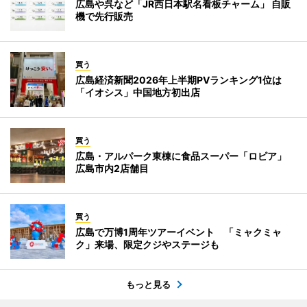
広島や呉など「JR西日本駅名看板チャーム」 自販
機で先行販売
買う
広島経済新聞2026年上半期PVランキング1位は
「イオシス」中国地方初出店
買う
広島・アルパーク東棟に食品スーパー「ロピア」
広島市内2店舗目
買う
広島で万博1周年ツアーイベント 「ミャクミャ
ク」来場、限定クジやステージも
もっと見る