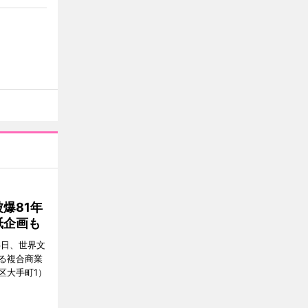
爆81年
紙企画も
6日、世界文
る複合商業
区大手町1）