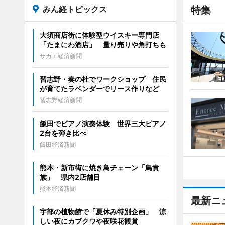
みん経トピックス
特集
大須商店街に体験型ウイスキー専門店
「たまにわ酒店」 量り売りや角打ちも
サカエ経済新聞
習志野・奏の杜でワークショップ 住民
が育てたラベンダーでリース作りなど
習志野経済新聞
飯田でピアノ演奏体験 世界三大ピアノ
2台を弾き比べ
飯田経済新聞
熊本・新市街に焼き鳥チェーン「鳥貴
族」 県内2店舗目
熊本経済新聞
最新ニ
宇部の植物館で「夏休み特別企画」 涼
しい夜にカブクワや夜咲花観賞