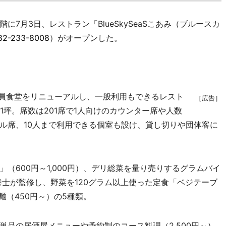
月3日、レストラン「BlueSkySeaSこあみ（ブルースカ
82-233-8008
）がオープンした。
員食堂をリニューアルし、一般利用もできるレスト
［広告］
1坪。席数は201席で1人向けのカウンター席や人数
ル席、10人まで利用できる個室も設け、貸し切りや団体客に
600円～1,000円）、デリ総菜を量り売りするグラムバイ
栄養士が監修し、野菜を120グラム以上使った定食「ベジテーブ
麺（450円～）の5種類。
品の居酒屋メニューや予約制のコース料理（2,500円～）