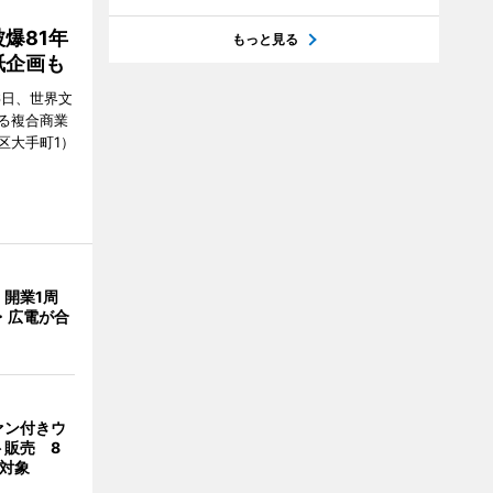
爆81年
もっと見る
紙企画も
6日、世界文
る複合商業
区大手町1）
開業1周
・広電が合
ァン付きウ
ト販売 8
合対象