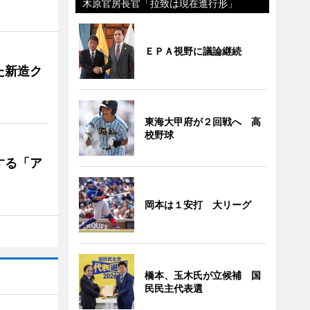
木原官房長官「拉致は現在進行形」
ＥＰＡ視野に議論継続
た新造ク
東海大甲府が２回戦へ 高
校野球
する「ア
岡本は１安打 大リーグ
橋本、玉木氏が立候補 国
民民主代表選