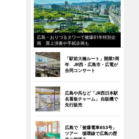
広島・おりづるタワーで被爆81年特別企
画 屋上演奏や手紙企画も
「駅前大橋ルート」開業1周
年 JR西・広島市・広電が
合同コンサート
広島や呉など「JR西日本駅
名看板チャーム」 自販機で
先行販売
広島で「被爆電車653号」
ツアー 循環線で広島の歴