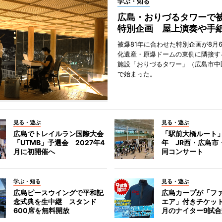
学ぶ・知る
広島・おりづるタワーで被
特別企画 屋上演奏や手
被爆81年に合わせた特別企画が8月
化遺産・原爆ドームの東側に隣接す
施設「おりづるタワー」（広島市中
で始まった。
見る・遊ぶ
見る・遊ぶ
広島でトレイルラン国際大会
「駅前大橋ルート」
「UTMB」予選会 2027年4
年 JR西・広島市
月に初開催へ
同コンサート
学ぶ・知る
見る・遊ぶ
広島ピースウイングで平和記
広島カープが「フ
念式典を生中継 スタンド
エア」付きチケッ
600席を無料開放
月のナイター9試