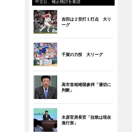
中立公、補正検討を要請
吉田は２安打１打点 大リ
ーグ
千賀の力投 大リーグ
高市首相靖国参拝「適切に
判断」
木原官房長官「拉致は現在
進行形」