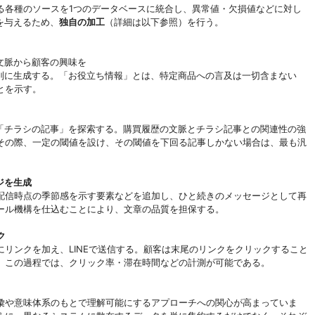
る各種のソースを1つのデータベースに統合し、異常値・欠損値などに対し
を与えるため、
独自の加工
（詳細は以下参照）を行う。
文脈から顧客の興味を
個別に生成する。「お役立ち情報」とは、特定商品への言及は一切含まない
とを示す。
た「チラシの記事」を探索する。購買履歴の文脈とチラシ記事との関連性の強
その際、一定の閾値を設け、その閾値を下回る記事しかない場合は、最も汎
ジを生成
配信時点の季節感を示す要素などを追加し、ひと続きのメッセージとして再
ール機構を仕込むことにより、文章の品質を担保する。
ク
リンクを加え、LINEで送信する。顧客は末尾のリンクをクリックすること
。この過程では、クリック率・滞在時間などの計測が可能である。
彙や意味体系のもとで理解可能にするアプローチへの関心が高まっていま