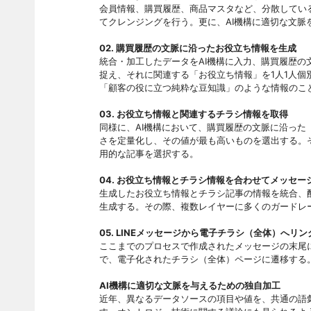
会員情報、購買履歴、商品マスタなど、分散してい
てクレンジングを行う。更に、AI機構に適切な文脈
02. 購買履歴の文脈に沿ったお役立ち情報を生成
統合・加工したデータをAI機構に入力、購買履歴の
捉え、それに関連する「お役立ち情報」を1人1人
「顧客の役に立つ純粋な豆知識」のような情報のこ
03. お役立ち情報と関連するチラシ情報を取得
同様に、AI機構において、購買履歴の文脈に沿っ
さを定量化し、その値が最も高いものを選出する。
用的な記事を選択する。
04. お役立ち情報とチラシ情報を合わせてメッセー
生成したお役立ち情報とチラシ記事の情報を統合、
生成する。その際、複数レイヤーに多くのガードレ
05. LINEメッセージから電子チラシ（全体）へリン
ここまでのプロセスで作成されたメッセージの末尾に
で、電子化されたチラシ（全体）ページに遷移する
AI機構に適切な文脈を与えるための独自加工
近年、異なるデータソースの項目や値を、共通の語