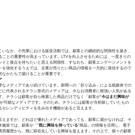
くいなか、小売業における販促活動では、顧客との継続的な関係性を築き、
を向上させることの重要性が高まっています。LTVを向上させるためには、一度きりの
ンドと接点を持ちたいと思える関係性、すなわち、顧客エンゲージメントを
トを強化するうえでは、企業が売りたい商品の情報を一方的に発信するので
然なかたちで届けることが重要です。
ア
要なメディアであり続けています。新聞への「折り込み」による紙媒体での
どに代表されるチラシ形式のメディアは、今なお消費者に根強い人気がある
す。チラシは顧客が自ら検索した商品だけでなく「顧客が”
今はまだ興味が
とが可能なメディアです。そのため、チラシには顧客が当初探していたもの
るセレンディピティを生み出す機能があると言えます。
言えますが、どれほど優れたメディアであっても、顧客に届かなければ、そ
本施策では、顧客が「”
既に興味を持っている
”商品」の情報を活用し、電子
購買履歴から、既に顕在化している興味を捉えます。その上で、個々の顧客