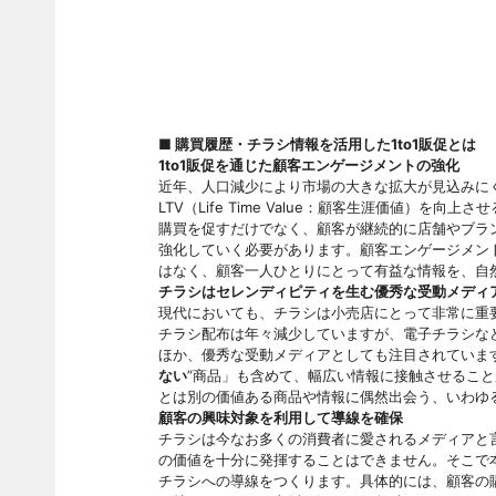
■
購買履歴・チラシ情報を活用した1to1販促とは
1to1販促を通じた顧客エンゲージメントの強化
近年、人口減少により市場の大きな拡大が見込みに
LTV（Life Time Value：顧客生涯価値）
購買を促すだけでなく、顧客が継続的に店舗やブラ
強化していく必要があります。顧客エンゲージメン
はなく、顧客一人ひとりにとって有益な情報を、自
チラシはセレンディピティを生む優秀な受動メディ
現代においても、チラシは小売店にとって非常に重
チラシ配布は年々減少していますが、電子チラシな
ほか、優秀な受動メディアとしても注目されていま
ない
”商品」も含めて、幅広い情報に接触させるこ
とは別の価値ある商品や情報に偶然出会う、いわゆ
顧客の興味対象を利用して導線を確保
チラシは今なお多くの消費者に愛されるメディアと
の価値を十分に発揮することはできません。そこで
チラシへの導線をつくります。具体的には、顧客の