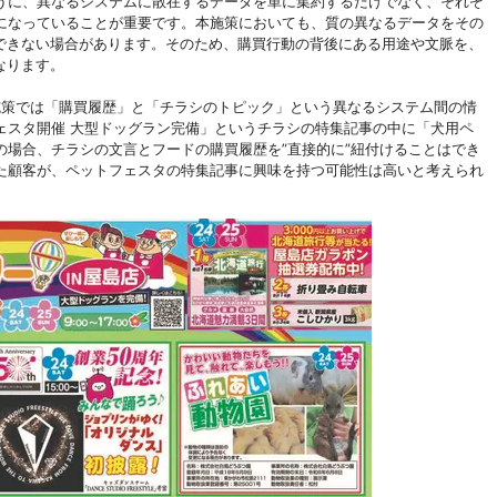
うに、異なるシステムに散在するデータを単に集約するだけでなく、それぞ
になっていることが重要です。本施策においても、質の異なるデータをその
解できない場合があります。そのため、購買行動の背後にある用途や文脈を、
なります。
施策では「購買履歴」と「チラシのトピック」という異なるシステム間の情
ェスタ開催 大型ドッグラン完備」というチラシの特集記事の中に「犬用ペ
場合、チラシの文言とフードの購買履歴を”直接的に”紐付けることはでき
た顧客が、ペットフェスタの特集記事に興味を持つ可能性は高いと考えられ