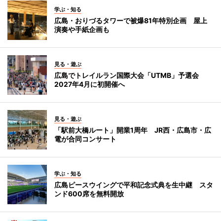
学ぶ・知る
広島・おりづるタワーで被爆81年特別企画 屋上
演奏や手紙企画も
見る・遊ぶ
広島でトレイルラン国際大会「UTMB」予選会
2027年4月に初開催へ
見る・遊ぶ
「駅前大橋ルート」開業1周年 JR西・広島市・広
電が合同コンサート
学ぶ・知る
広島ピースウイングで平和記念式典を生中継 スタ
ンド600席を無料開放