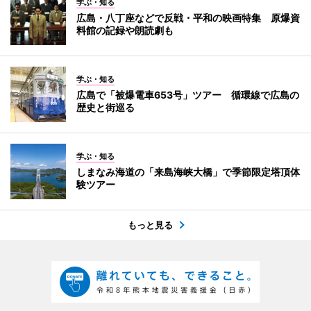
学ぶ・知る
広島・八丁座などで反戦・平和の映画特集 原爆資
料館の記録や朗読劇も
学ぶ・知る
広島で「被爆電車653号」ツアー 循環線で広島の
歴史と街巡る
学ぶ・知る
しまなみ海道の「来島海峡大橋」で季節限定塔頂体
験ツアー
もっと見る