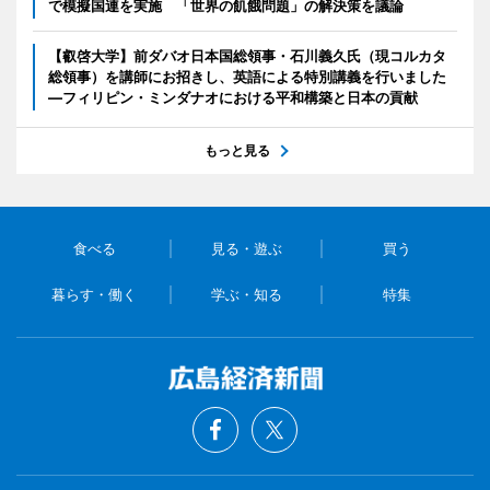
で模擬国連を実施 「世界の飢餓問題」の解決策を議論
【叡啓大学】前ダバオ日本国総領事・石川義久氏（現コルカタ
総領事）を講師にお招きし、英語による特別講義を行いました
―フィリピン・ミンダナオにおける平和構築と日本の貢献
もっと見る
食べる
見る・遊ぶ
買う
暮らす・働く
学ぶ・知る
特集