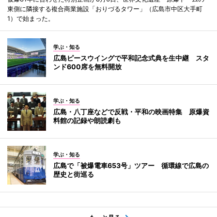
東側に隣接する複合商業施設「おりづるタワー」（広島市中区大手町
1）で始まった。
学ぶ・知る
広島ピースウイングで平和記念式典を生中継 スタ
ンド600席を無料開放
学ぶ・知る
広島・八丁座などで反戦・平和の映画特集 原爆資
料館の記録や朗読劇も
学ぶ・知る
広島で「被爆電車653号」ツアー 循環線で広島の
歴史と街巡る