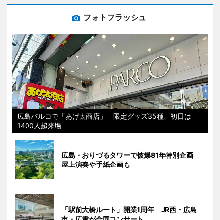
フォトフラッシュ
広島パルコで「あげ太商店」 限定グッズ35種、初日は
1400人超来場
広島・おりづるタワーで被爆81年特別企画
屋上演奏や手紙企画も
「駅前大橋ルート」開業1周年 JR西・広島
市・広電が合同コンサート