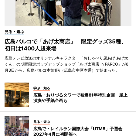
見る・遊ぶ
広島パルコで「あげ太商店」 限定グッズ35種、
初日は1400人超来場
広島テレビ放送のオリジナルキャラクター「おしゃべり唐あげ あげ太
くん」の期間限定ポップアップショップ「あげ太商店 in PARCO」が8
月3日から、広島パルコ本館1階（広島市中区本通）で始まった。
学ぶ・知る
広島・おりづるタワーで被爆81年特別企画 屋上
演奏や手紙企画も
見る・遊ぶ
広島でトレイルラン国際大会「UTMB」予選会
2027年4月に初開催へ