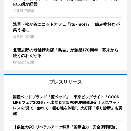
の夫婦が経営
弘前経済新聞
浅草・松が谷にニットカフェ「ito-mori」 編み物好きが
集う場に
浅草経済新聞
北習志野の老舗精肉店「鳥吉」が創業170周年 幕末から
続くのれん守る
船橋経済新聞
プレスリリース
国産ベッドブランド「源ベッド」、東京ビッグサイト「GOOD
LIFE フェア2026」へ出展＆大阪POPUP開催決定！人気マット
レスを“見て・触れて・寝心地を体験”。大好評「眠り診断」も実
施
【叡啓大学】リベラルアーツ科目「国際協力・安全保障概論」