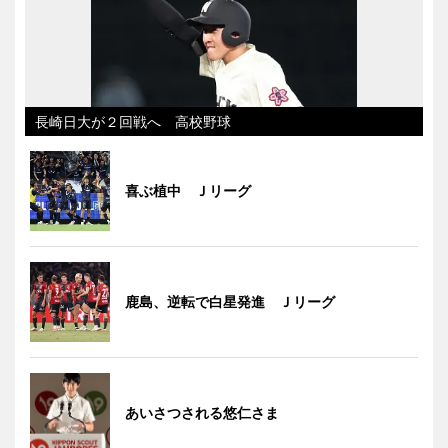
長崎日大が２回戦へ 高校野球
喜ぶ植中 Ｊリーグ
鹿島、逆転で白星発進 Ｊリーグ
あいさつされる悠仁さま