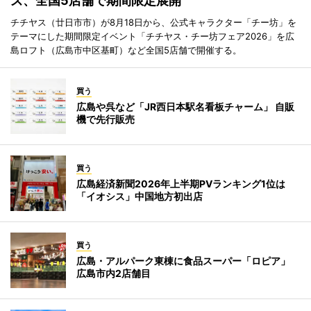
ズ、全国5店舗で期間限定展開
チチヤス（廿日市市）が8月18日から、公式キャラクター「チー坊」を
テーマにした期間限定イベント「チチヤス・チー坊フェア2026」を広
島ロフト（広島市中区基町）など全国5店舗で開催する。
買う
広島や呉など「JR西日本駅名看板チャーム」 自販
機で先行販売
買う
広島経済新聞2026年上半期PVランキング1位は
「イオシス」中国地方初出店
買う
広島・アルパーク東棟に食品スーパー「ロピア」
広島市内2店舗目