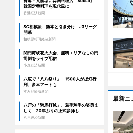
香港・九龍塘に韓国料理店「Social」
韓国定番料理を現代風に
香港経済新聞
SC相模原、熊本と引き分け J3リーグ
開幕
相模原町田経済新聞
関門海峡花火大会、無料エリアなしの門
司側をライブ配信
小倉経済新聞
八広で「八八祭り」 1500人が提灯行
列、多幸アートも
すみだ経済新聞
最新ニ
八戸の「騎馬打毬」、若手騎手の姿勇ま
しく 20年ぶりの正式参拝も
八戸経済新聞