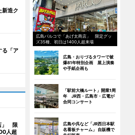
た新造ク
広島パルコで「あげ太商店」 限定グッ
ズ35種、初日は1400人超来場
する「ア
広島・おりづるタワーで被
爆81年特別企画 屋上演奏
や手紙企画も
「駅前大橋ルート」開業1周
年 JR西・広島市・広電が
合同コンサート
広島や呉など「JR西日本駅
店」 限
名看板チャーム」 自販機で
00人超