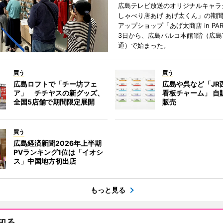
広島テレビ放送のオリジナルキャラ
しゃべり唐あげ あげ太くん」の期
アップショップ「あげ太商店 in PA
3日から、広島パルコ本館1階（広島
通）で始まった。
買う
買う
広島ロフトで「チー坊フェ
広島や呉など「JR
ア」 チチヤスの新グッズ、
看板チャーム」 自
全国5店舗で期間限定展開
販売
買う
広島経済新聞2026年上半期
PVランキング1位は「イオシ
ス」中国地方初出店
もっと見る
知る