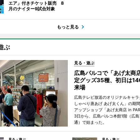
エア」付きチケット販売 8
月のナイター9試合対象
もっと見る
遊ぶ
見る・遊ぶ
広島パルコで「あげ太商
定グッズ35種、初日は14
来場
広島テレビ放送のオリジナルキャラ
しゃべり唐あげ あげ太くん」の期
アップショップ「あげ太商店 in PA
3日から、広島パルコ本館1階（広島
通）で始まった。
見る・遊ぶ
見る・遊ぶ