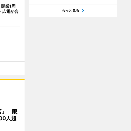
開業1周
もっと見る
・広電が合
店」 限
00人超