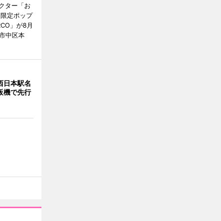
クター「お
間限定ポップ
RCO」が8月
市中区本
西日本駅名
販機で先行