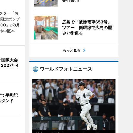
先行販売
クター「お
間限定ポップ
広島で「被爆電車653号」
RCO」が8月
ツアー 循環線で広島の歴
市中区本
史と街巡る
もっと見る
ン国際大会
2027年4
ワールドフォトニュース
グで平和記
スタンド