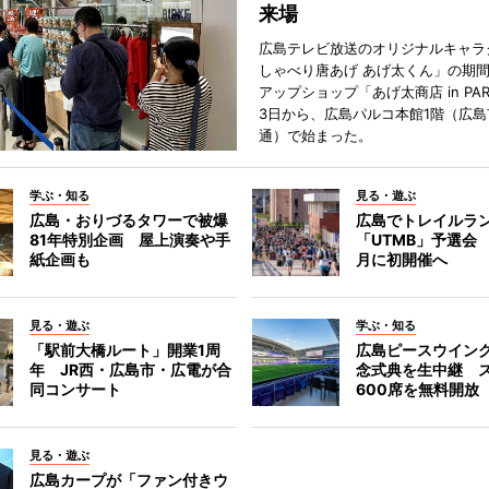
来場
広島テレビ放送のオリジナルキャラ
しゃべり唐あげ あげ太くん」の期
アップショップ「あげ太商店 in PA
3日から、広島パルコ本館1階（広島
通）で始まった。
学ぶ・知る
見る・遊ぶ
広島・おりづるタワーで被爆
広島でトレイルラ
81年特別企画 屋上演奏や手
「UTMB」予選会 
紙企画も
月に初開催へ
見る・遊ぶ
学ぶ・知る
「駅前大橋ルート」開業1周
広島ピースウイン
年 JR西・広島市・広電が合
念式典を生中継 
同コンサート
600席を無料開放
見る・遊ぶ
広島カープが「ファン付きウ