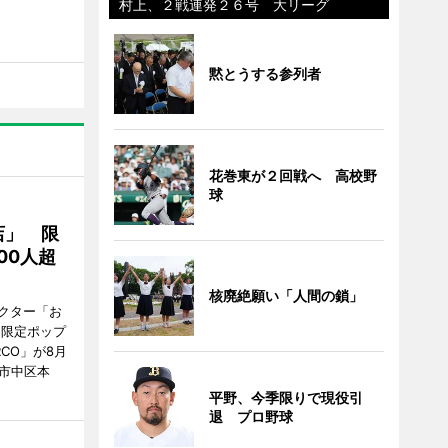
村上、２戦連発２６号 大リーグ
黙とうする参列者
花巻東が２回戦へ 高校野
球
店」 限
00人超
核廃絶願い「人間の鎖」
クター「お
間限定ポップ
RCO」が8月
市中区本
平野、今季限りで現役引
退 プロ野球