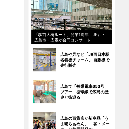
「駅前大橋ルート」開業1周年 JR西・
広島市・広電が合同コンサート
広島や呉など「JR西日本駅
名看板チャーム」 自販機で
先行販売
広島で「被爆電車653号」
ツアー 循環線で広島の歴
史と街巡る
広島の百貨店が新商品「う
ま糀らぁめん」 客・メー