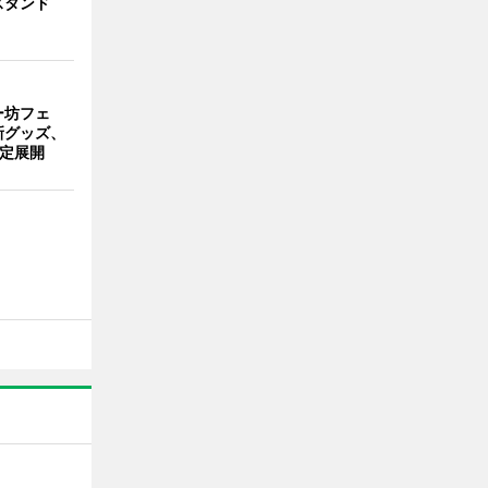
スタンド
ー坊フェ
新グッズ、
限定展開