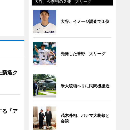
大谷、今季初の２発 大リーグ
大谷、イメージ調査で１位
先発した菅野 大リーグ
た新造ク
米大統領ヘリに民間機接近
する「ア
茂木外相、パナマ大統領と
会談