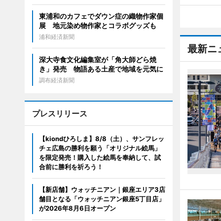
東浦和のカフェでダウン症の織物作家個
展 地元染め物作家とコラボグッズも
浦和経済新聞
最新ニ
深大寺食文化編集室が「角大師どら焼
き」発売 物語ある土産で地域を元気に
調布経済新聞
プレスリリース
【kiondひろしま】8/8（土）、サンフレッ
チェ広島の勝利を願う「オリジナル絵馬」
を限定発売！購入した絵馬を奉納して、試
合前に勝利を祈ろう！
【新店舗】ウォッチニアン｜銀座エリア3店
舗目となる「ウォッチニアン銀座5丁目店」
が2026年8月6日オープン