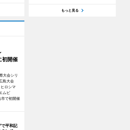
もっと見る
ン
月に初開催
際大会シリ
広島大会
TMB（ヒロシマ
エムビ
広島市で初開催
グで平和記