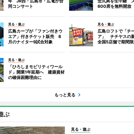
年 JR西・広島市・広電が合
念式典を生中継 
同コンサート
600席を無料開放
見る・遊ぶ
見る・遊ぶ
広島カープが「ファン付きウ
広島ロフトで「チ
エア」付きチケット販売 8
ア」 チチヤスの
月のナイター9試合対象
全国5店舗で期間
見る・遊ぶ
「ひろしまモビリティワール
ド」開業1年延期へ 建築資材
の確保困難理由に
もっと見る
遊ぶ
見る・遊ぶ