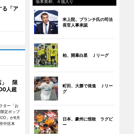
張本美和、４強入り
する「ア
米上院、ブランチ氏の司法
長官人事承認
柏、開幕白星 Ｊリーグ
店」 限
町田、大勝で発進 Ｊリー
00人超
グ
クター「お
間限定ポップ
RCO」が8月
日本、豪州に惜敗 ラグビ
市中区本
ー