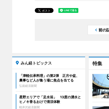
前の
みん経トピックス
特集
「津軽伝承料理」の第2弾 正月や盆、
農事など人が集う場に焦点を当てる
弘前経済新聞
星野エリアで「足水浴」 13度の湧水と
ヒノキ香るおけで清涼体験
軽井沢経済新聞