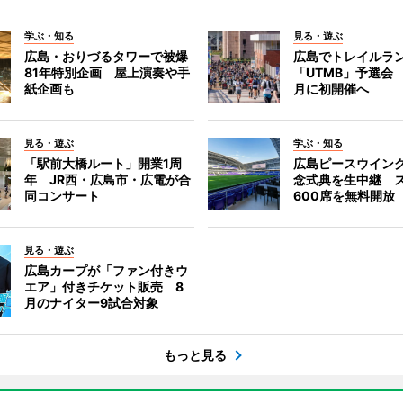
学ぶ・知る
見る・遊ぶ
広島・おりづるタワーで被爆
広島でトレイルラ
81年特別企画 屋上演奏や手
「UTMB」予選会 
紙企画も
月に初開催へ
見る・遊ぶ
学ぶ・知る
「駅前大橋ルート」開業1周
広島ピースウイン
年 JR西・広島市・広電が合
念式典を生中継 
同コンサート
600席を無料開放
見る・遊ぶ
広島カープが「ファン付きウ
エア」付きチケット販売 8
月のナイター9試合対象
もっと見る