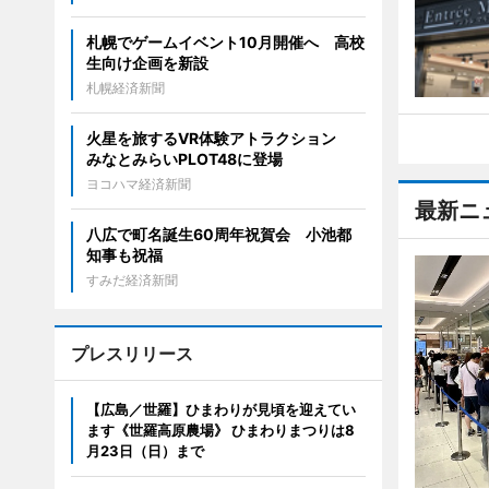
札幌でゲームイベント10月開催へ 高校
生向け企画を新設
札幌経済新聞
火星を旅するVR体験アトラクション
みなとみらいPLOT48に登場
ヨコハマ経済新聞
最新ニ
八広で町名誕生60周年祝賀会 小池都
知事も祝福
すみだ経済新聞
プレスリリース
【広島／世羅】ひまわりが見頃を迎えてい
ます《世羅高原農場》 ひまわりまつりは8
月23日（日）まで