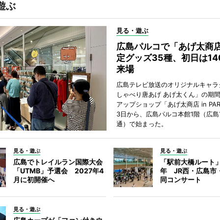
遊ぶ
見る・遊ぶ
広島パルコで「あげ太商
定グッズ35種、初日は14
来場
広島テレビ放送のオリジナルキャラ
しゃべり唐あげ あげ太くん」の期
アップショップ「あげ太商店 in PA
3日から、広島パルコ本館1階（広島
通）で始まった。
見る・遊ぶ
見る・遊ぶ
広島でトレイルラン国際大会
「駅前大橋ルート」
「UTMB」予選会 2027年4
年 JR西・広島市
月に初開催へ
同コンサート
見る・遊ぶ