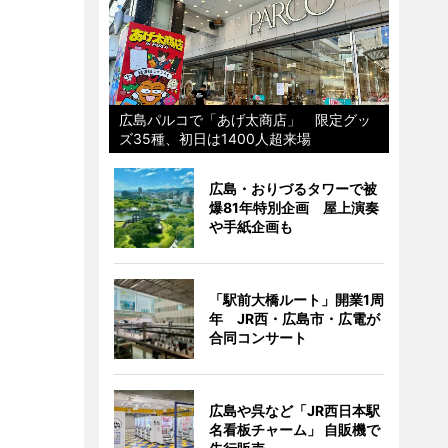
広島パルコで「あげ太商店」 限定グッ
ズ35種、初日は1400人超来場
広島・おりづるタワーで被
爆81年特別企画 屋上演奏
や手紙企画も
「駅前大橋ルート」開業1周
年 JR西・広島市・広電が
合同コンサート
広島や呉など「JR西日本駅
名看板チャーム」 自販機で