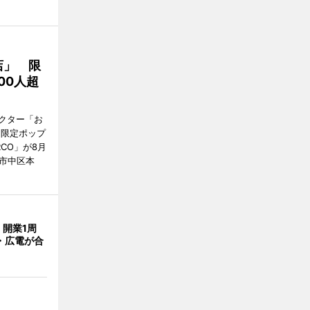
店」 限
00人超
クター「お
間限定ポップ
RCO」が8月
市中区本
開業1周
・広電が合