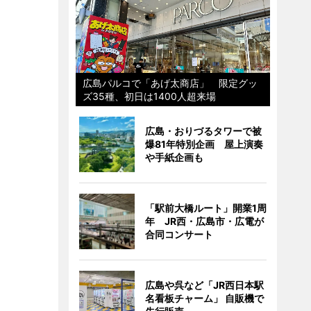
広島パルコで「あげ太商店」 限定グッ
ズ35種、初日は1400人超来場
広島・おりづるタワーで被
爆81年特別企画 屋上演奏
や手紙企画も
「駅前大橋ルート」開業1周
年 JR西・広島市・広電が
合同コンサート
広島や呉など「JR西日本駅
名看板チャーム」 自販機で