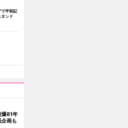
グで平和記
スタンド
爆81年
紙企画も