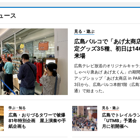
ュース
見る・遊ぶ
広島パルコで「あげ太商
定グッズ35種、初日は14
来場
広島テレビ放送のオリジナルキャラ
しゃべり唐あげ あげ太くん」の期
アップショップ「あげ太商店 in PA
3日から、広島パルコ本館1階（広島
通）で始まった。
学ぶ・知る
見る・遊ぶ
広島・おりづるタワーで被爆
広島でトレイルラ
81年特別企画 屋上演奏や手
「UTMB」予選会 
紙企画も
月に初開催へ