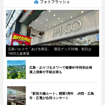
フォトフラッシュ
広島パルコで「あげ太商店」 限定グッズ35種、初日は
1400人超来場
広島・おりづるタワーで被爆81年特別企画
屋上演奏や手紙企画も
「駅前大橋ルート」開業1周年 JR西・広島
市・広電が合同コンサート