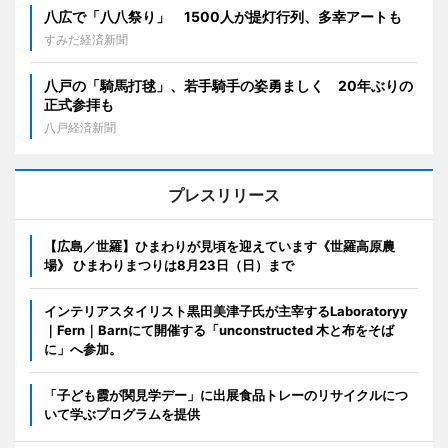
八広で「八八祭り」 1500人が提灯行列、多幸アートも
すみだ経済新聞
八戸の「騎馬打毬」、若手騎手の姿勇ましく 20年ぶりの
正式参拝も
八戸経済新聞
プレスリリース
【広島／世羅】ひまわりが見頃を迎えています《世羅高原農
場》 ひまわりまつりは8月23日（日）まで
インテリアスタイリスト黒田美津子氏が主宰するLaboratoryy
｜Fern｜Barnにて開催する「unconstructed 木と布をそば
に」へ参加。
「子ども霞が関見学デー」に出展食品トレーのリサイクルにつ
いて学ぶプログラムを提供