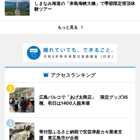
しまなみ海道の「来島海峡大橋」で季節限定塔頂体
験ツアー
もっと見る
アクセスランキング
広島パルコで「あげ太商店」 限定グッズ35
種、初日は1400人超来場
寄付型ふるさと納税で安芸津産カキ業者支
援 東広島市が企画