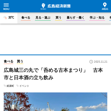
35°C
食べる
見る・遊ぶ
買う
暮らす・働く
学ぶ・知る
食べる
買う
2025.11.21
広島城三の丸で「呑める古本まつり」 古本
市と日本酒の立ち飲み
紙屋町
イベント