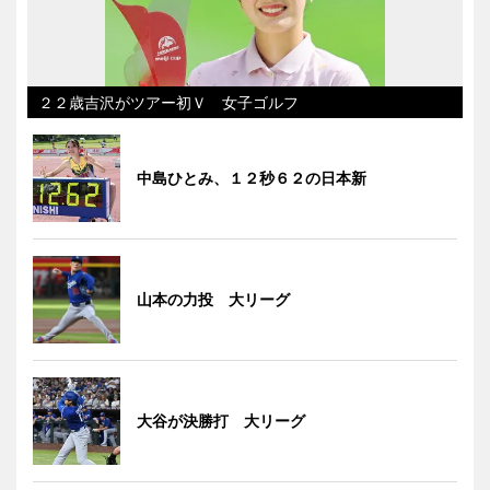
２２歳吉沢がツアー初Ｖ 女子ゴルフ
中島ひとみ、１２秒６２の日本新
山本の力投 大リーグ
大谷が決勝打 大リーグ