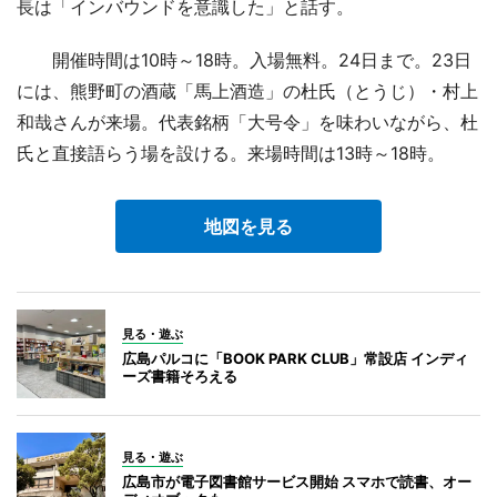
長は「インバウンドを意識した」と話す。
開催時間は10時～18時。入場無料。24日まで。23日
には、熊野町の酒蔵「馬上酒造」の杜氏（とうじ）・村上
和哉さんが来場。代表銘柄「大号令」を味わいながら、杜
氏と直接語らう場を設ける。来場時間は13時～18時。
地図を見る
見る・遊ぶ
広島パルコに「BOOK PARK CLUB」常設店 インディ
ーズ書籍そろえる
見る・遊ぶ
広島市が電子図書館サービス開始 スマホで読書、オー