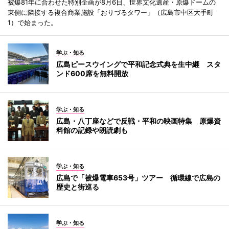
被爆81年に合わせた特別企画が8月6日、世界文化遺産・原爆ドームの
東側に隣接する複合商業施設「おりづるタワー」（広島市中区大手町
1）で始まった。
学ぶ・知る
広島ピースウイングで平和記念式典を生中継 スタ
ンド600席を無料開放
学ぶ・知る
広島・八丁座などで反戦・平和の映画特集 原爆資
料館の記録や朗読劇も
学ぶ・知る
広島で「被爆電車653号」ツアー 循環線で広島の
歴史と街巡る
学ぶ・知る