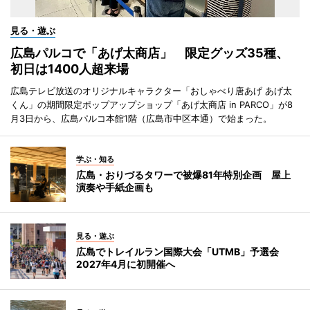
見る・遊ぶ
広島パルコで「あげ太商店」 限定グッズ35種、
初日は1400人超来場
広島テレビ放送のオリジナルキャラクター「おしゃべり唐あげ あげ太
くん」の期間限定ポップアップショップ「あげ太商店 in PARCO」が8
月3日から、広島パルコ本館1階（広島市中区本通）で始まった。
学ぶ・知る
広島・おりづるタワーで被爆81年特別企画 屋上
演奏や手紙企画も
見る・遊ぶ
広島でトレイルラン国際大会「UTMB」予選会
2027年4月に初開催へ