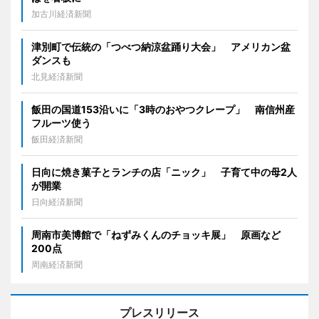
加古川経済新聞
津別町で伝統の「つべつ納涼盆踊り大会」 アメリカン盆
ダンスも
北見経済新聞
飯田の国道153沿いに「3時のおやつクレープ」 南信州産
フルーツ使う
飯田経済新聞
日向に焼き菓子とランチの店「ニック」 子育て中の母2人
が開業
日向経済新聞
周南市美博館で「ねずみくんのチョッキ展」 原画など
200点
周南経済新聞
プレスリリース