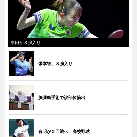
早田が８強入り
張本智、８強入り
脳腫瘍手術で誤部位摘出
有明が２回戦へ 高校野球