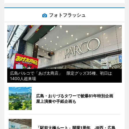
フォトフラッシュ
広島パルコで「あげ太商店」 限定グッズ35種、初日は
1400人超来場
広島・おりづるタワーで被爆81年特別企画
屋上演奏や手紙企画も
「駅前大橋ルート」開業1周年 JR西・広島