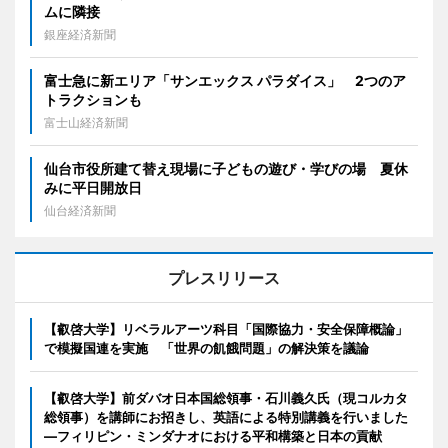
ムに隣接
銀座経済新聞
富士急に新エリア「サンエックス パラダイス」 2つのア
トラクションも
富士山経済新聞
仙台市役所建て替え現場に子どもの遊び・学びの場 夏休
みに平日開放日
仙台経済新聞
プレスリリース
【叡啓大学】リベラルアーツ科目「国際協力・安全保障概論」
で模擬国連を実施 「世界の飢餓問題」の解決策を議論
【叡啓大学】前ダバオ日本国総領事・石川義久氏（現コルカタ
総領事）を講師にお招きし、英語による特別講義を行いました
―フィリピン・ミンダナオにおける平和構築と日本の貢献