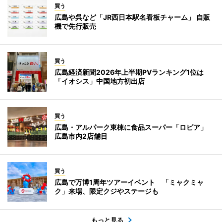
買う
広島や呉など「JR西日本駅名看板チャーム」 自販
機で先行販売
買う
広島経済新聞2026年上半期PVランキング1位は
「イオシス」中国地方初出店
買う
広島・アルパーク東棟に食品スーパー「ロピア」
広島市内2店舗目
買う
広島で万博1周年ツアーイベント 「ミャクミャ
ク」来場、限定クジやステージも
もっと見る