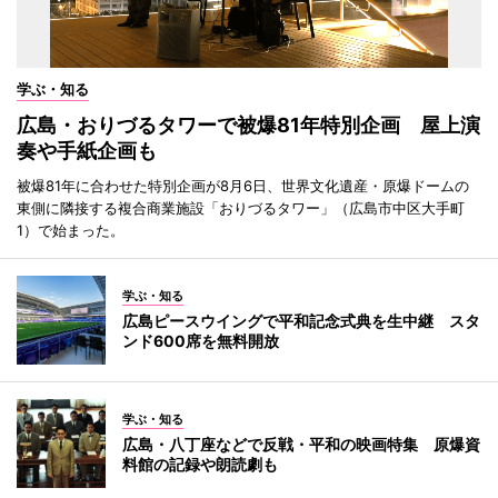
学ぶ・知る
広島・おりづるタワーで被爆81年特別企画 屋上演
奏や手紙企画も
被爆81年に合わせた特別企画が8月6日、世界文化遺産・原爆ドームの
東側に隣接する複合商業施設「おりづるタワー」（広島市中区大手町
1）で始まった。
学ぶ・知る
広島ピースウイングで平和記念式典を生中継 スタ
ンド600席を無料開放
学ぶ・知る
広島・八丁座などで反戦・平和の映画特集 原爆資
料館の記録や朗読劇も