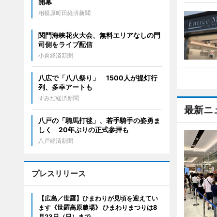
開幕
相模原町田経済新聞
関門海峡花火大会、無料エリアなしの門
司側をライブ配信
小倉経済新聞
八広で「八八祭り」 1500人が提灯行
列、多幸アートも
すみだ経済新聞
最新ニ
八戸の「騎馬打毬」、若手騎手の姿勇ま
しく 20年ぶりの正式参拝も
八戸経済新聞
プレスリリース
【広島／世羅】ひまわりが見頃を迎えてい
ます《世羅高原農場》 ひまわりまつりは8
月23日（日）まで