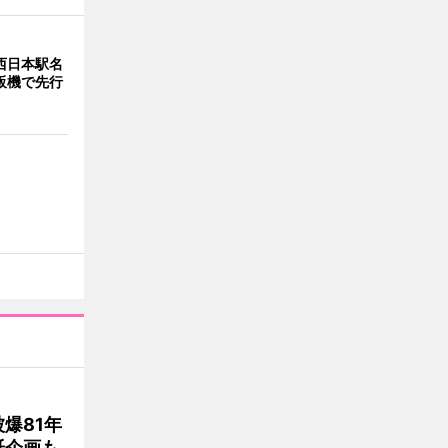
西日本駅名
販機で先行
爆81年
紙企画も