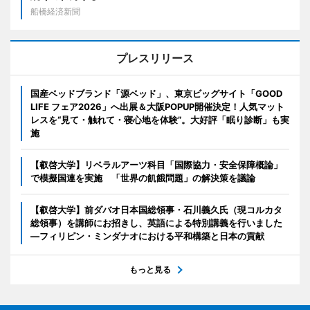
船橋経済新聞
プレスリリース
国産ベッドブランド「源ベッド」、東京ビッグサイト「GOOD
LIFE フェア2026」へ出展＆大阪POPUP開催決定！人気マット
レスを“見て・触れて・寝心地を体験”。大好評「眠り診断」も実
施
【叡啓大学】リベラルアーツ科目「国際協力・安全保障概論」
で模擬国連を実施 「世界の飢餓問題」の解決策を議論
【叡啓大学】前ダバオ日本国総領事・石川義久氏（現コルカタ
総領事）を講師にお招きし、英語による特別講義を行いました
―フィリピン・ミンダナオにおける平和構築と日本の貢献
もっと見る