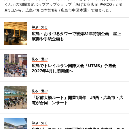
くん」の期間限定ポップアップショップ「あげ太商店 in PARCO」が8
月3日から、広島パルコ本館1階（広島市中区本通）で始まった。
学ぶ・知る
広島・おりづるタワーで被爆81年特別企画 屋上
演奏や手紙企画も
見る・遊ぶ
広島でトレイルラン国際大会「UTMB」予選会
2027年4月に初開催へ
見る・遊ぶ
「駅前大橋ルート」開業1周年 JR西・広島市・広
電が合同コンサート
学ぶ・知る