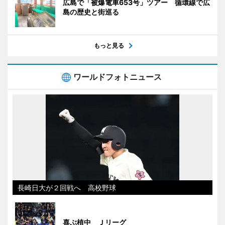
広島で「被爆電車653号」ツアー 循環線で広
島の歴史と街巡る
もっと見る
ワールドフォトニュース
長崎日大が２回戦へ 高校野球
喜ぶ植中 Ｊリーグ