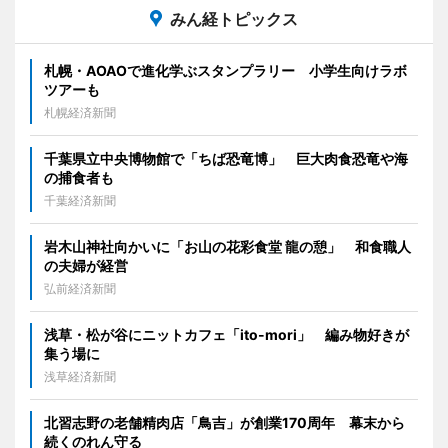
みん経トピックス
札幌・AOAOで進化学ぶスタンプラリー 小学生向けラボ
ツアーも
札幌経済新聞
千葉県立中央博物館で「ちば恐竜博」 巨大肉食恐竜や海
の捕食者も
千葉経済新聞
岩木山神社向かいに「お山の花彩食堂 龍の憩」 和食職人
の夫婦が経営
弘前経済新聞
浅草・松が谷にニットカフェ「ito-mori」 編み物好きが
集う場に
浅草経済新聞
北習志野の老舗精肉店「鳥吉」が創業170周年 幕末から
続くのれん守る