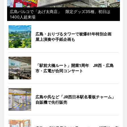
広島パルコで「あげ太商店」 限定グッズ35種、初日は
1400人超来場
広島・おりづるタワーで被爆81年特別企画
屋上演奏や手紙企画も
「駅前大橋ルート」開業1周年 JR西・広島
市・広電が合同コンサート
広島や呉など「JR西日本駅名看板チャーム」
自販機で先行販売