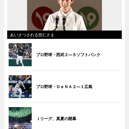
あいさつされる悠仁さま
プロ野球・西武２―５ソフトバンク
プロ野球・ＤｅＮＡ２―１広島
Ｊリーグ、真夏の開幕