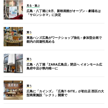
見る・遊ぶ
広島・八丁堀に9月、新映画館がオープン－劇場名は
「サロンシネマ」に決定
買う
東急ハンズ広島がワークショップ強化－参加型企画で
館内の回遊性高める
買う
広島・八丁堀「ZARA広島店」閉店へ イオンモール広
島府中店が県内唯一に
買う
広島に「カインズ」「広島T-SITE」が初出店 西区の大
型商業施設「レクト」開業で