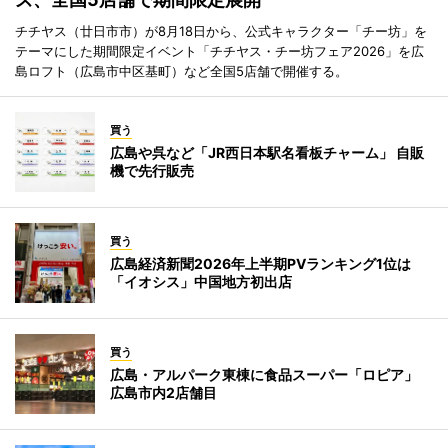
チチヤス（廿日市市）が8月18日から、公式キャラクター「チー坊」を
テーマにした期間限定イベント「チチヤス・チー坊フェア2026」を広
島ロフト（広島市中区基町）など全国5店舗で開催する。
買う
広島や呉など「JR西日本駅名看板チャーム」 自販
機で先行販売
買う
広島経済新聞2026年上半期PVランキング1位は
「イオシス」中国地方初出店
買う
広島・アルパーク東棟に食品スーパー「ロピア」
広島市内2店舗目