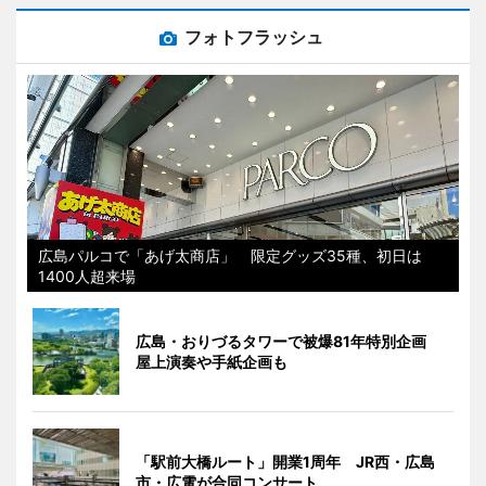
フォトフラッシュ
広島パルコで「あげ太商店」 限定グッズ35種、初日は
1400人超来場
広島・おりづるタワーで被爆81年特別企画
屋上演奏や手紙企画も
「駅前大橋ルート」開業1周年 JR西・広島
市・広電が合同コンサート