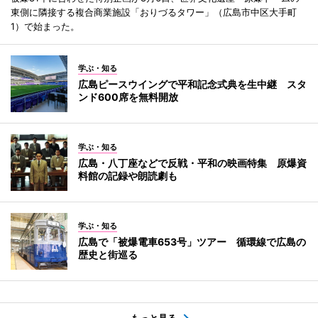
東側に隣接する複合商業施設「おりづるタワー」（広島市中区大手町
1）で始まった。
学ぶ・知る
広島ピースウイングで平和記念式典を生中継 スタ
ンド600席を無料開放
学ぶ・知る
広島・八丁座などで反戦・平和の映画特集 原爆資
料館の記録や朗読劇も
学ぶ・知る
広島で「被爆電車653号」ツアー 循環線で広島の
歴史と街巡る
もっと見る