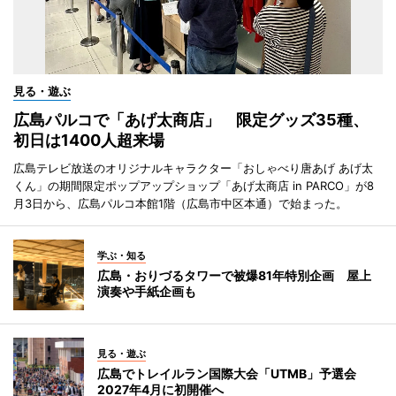
見る・遊ぶ
広島パルコで「あげ太商店」 限定グッズ35種、
初日は1400人超来場
広島テレビ放送のオリジナルキャラクター「おしゃべり唐あげ あげ太
くん」の期間限定ポップアップショップ「あげ太商店 in PARCO」が8
月3日から、広島パルコ本館1階（広島市中区本通）で始まった。
学ぶ・知る
広島・おりづるタワーで被爆81年特別企画 屋上
演奏や手紙企画も
見る・遊ぶ
広島でトレイルラン国際大会「UTMB」予選会
2027年4月に初開催へ