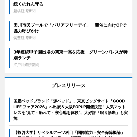
続くのれん守る
船橋経済新聞
田川市民プールで「バリアフリーデイ」 開催に向けCFで
協力呼びかけ
筑豊経済新聞
3年連続甲子園出場の関東一高を応援 グリーンパレスが特
別ランチ
江戸川経済新聞
プレスリリース
国産ベッドブランド「源ベッド」、東京ビッグサイト「GOOD
LIFE フェア2026」へ出展＆大阪POPUP開催決定！人気マット
レスを“見て・触れて・寝心地を体験”。大好評「眠り診断」も実
施
【叡啓大学】リベラルアーツ科目「国際協力・安全保障概論」