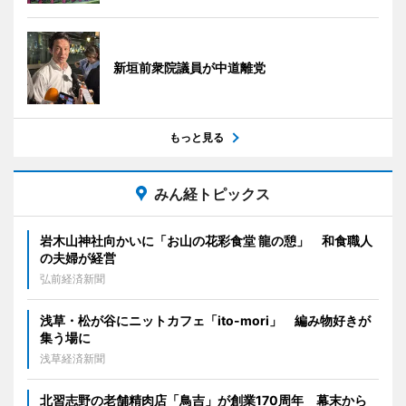
新垣前衆院議員が中道離党
もっと見る
みん経トピックス
岩木山神社向かいに「お山の花彩食堂 龍の憩」 和食職人
の夫婦が経営
弘前経済新聞
浅草・松が谷にニットカフェ「ito-mori」 編み物好きが
集う場に
浅草経済新聞
北習志野の老舗精肉店「鳥吉」が創業170周年 幕末から