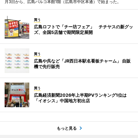
月3日から、広島パルコ本館1階（広島市中区本通）で始まった。
買う
広島ロフトで「チー坊フェア」 チチヤスの新グッ
ズ、全国5店舗で期間限定展開
買う
広島や呉など「JR西日本駅名看板チャーム」 自販
機で先行販売
買う
広島経済新聞2026年上半期PVランキング1位は
「イオシス」中国地方初出店
もっと見る