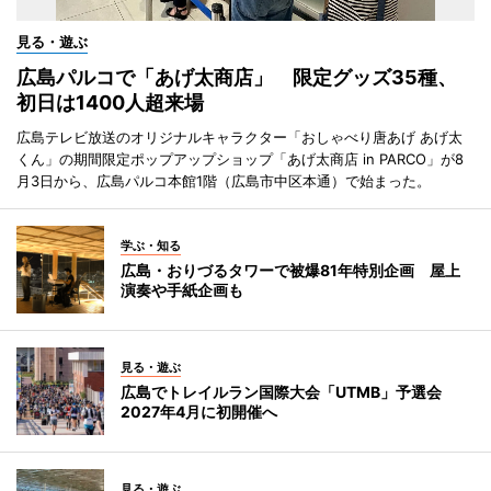
見る・遊ぶ
広島パルコで「あげ太商店」 限定グッズ35種、
初日は1400人超来場
広島テレビ放送のオリジナルキャラクター「おしゃべり唐あげ あげ太
くん」の期間限定ポップアップショップ「あげ太商店 in PARCO」が8
月3日から、広島パルコ本館1階（広島市中区本通）で始まった。
学ぶ・知る
広島・おりづるタワーで被爆81年特別企画 屋上
演奏や手紙企画も
見る・遊ぶ
広島でトレイルラン国際大会「UTMB」予選会
2027年4月に初開催へ
見る・遊ぶ