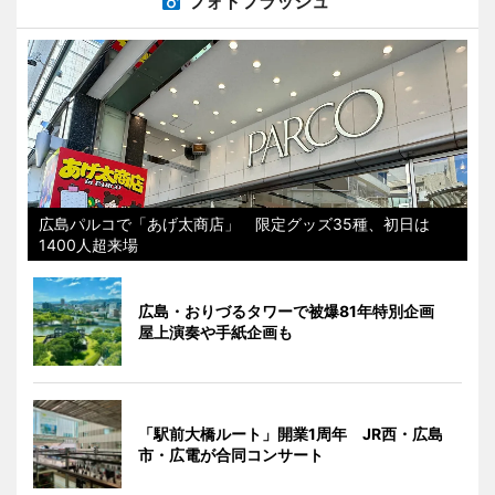
フォトフラッシュ
広島パルコで「あげ太商店」 限定グッズ35種、初日は
1400人超来場
広島・おりづるタワーで被爆81年特別企画
屋上演奏や手紙企画も
「駅前大橋ルート」開業1周年 JR西・広島
市・広電が合同コンサート