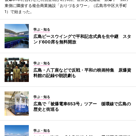
東側に隣接する複合商業施設「おりづるタワー」（広島市中区大手町
1）で始まった。
学ぶ・知る
広島ピースウイングで平和記念式典を生中継 スタ
ンド600席を無料開放
学ぶ・知る
広島・八丁座などで反戦・平和の映画特集 原爆資
料館の記録や朗読劇も
学ぶ・知る
広島で「被爆電車653号」ツアー 循環線で広島の
歴史と街巡る
学ぶ・知る