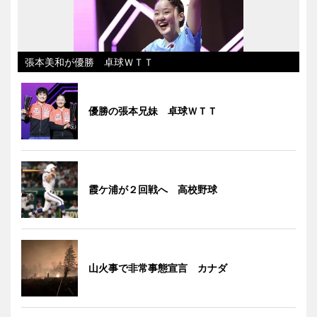
張本美和が優勝 卓球ＷＴＴ
優勝の張本兄妹 卓球ＷＴＴ
霞ケ浦が２回戦へ 高校野球
山火事で非常事態宣言 カナダ