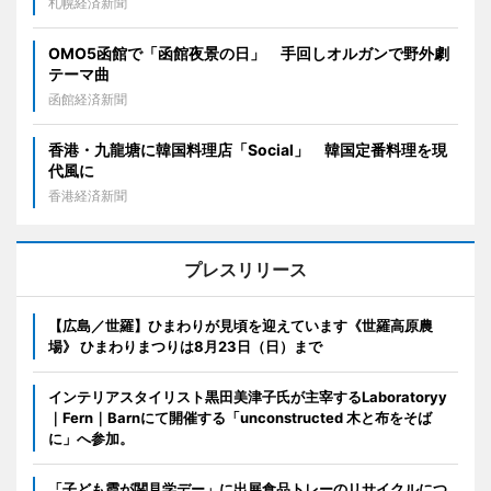
札幌経済新聞
OMO5函館で「函館夜景の日」 手回しオルガンで野外劇
テーマ曲
函館経済新聞
香港・九龍塘に韓国料理店「Social」 韓国定番料理を現
代風に
香港経済新聞
プレスリリース
【広島／世羅】ひまわりが見頃を迎えています《世羅高原農
場》 ひまわりまつりは8月23日（日）まで
インテリアスタイリスト黒田美津子氏が主宰するLaboratoryy
｜Fern｜Barnにて開催する「unconstructed 木と布をそば
に」へ参加。
「子ども霞が関見学デー」に出展食品トレーのリサイクルにつ