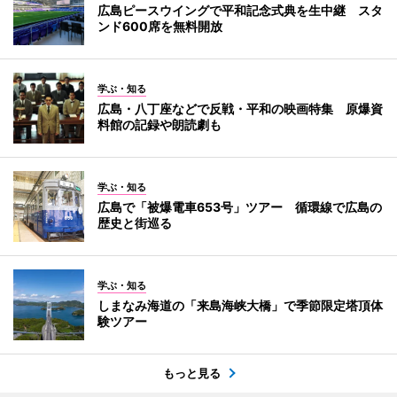
広島ピースウイングで平和記念式典を生中継 スタ
ンド600席を無料開放
学ぶ・知る
広島・八丁座などで反戦・平和の映画特集 原爆資
料館の記録や朗読劇も
学ぶ・知る
広島で「被爆電車653号」ツアー 循環線で広島の
歴史と街巡る
学ぶ・知る
しまなみ海道の「来島海峡大橋」で季節限定塔頂体
験ツアー
もっと見る