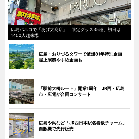
広島パルコで「あげ太商店」 限定グッズ35種、初日は
1400人超来場
広島・おりづるタワーで被爆81年特別企画
屋上演奏や手紙企画も
「駅前大橋ルート」開業1周年 JR西・広島
市・広電が合同コンサート
広島や呉など「JR西日本駅名看板チャーム」
自販機で先行販売