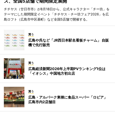
ズ、全国5店舗で期間限定展開
チチヤス（廿日市市）が8月18日から、公式キャラクター「チー坊」を
テーマにした期間限定イベント「チチヤス・チー坊フェア2026」を広
島ロフト（広島市中区基町）など全国5店舗で開催する。
買う
広島や呉など「JR西日本駅名看板チャーム」 自販
機で先行販売
買う
広島経済新聞2026年上半期PVランキング1位は
「イオシス」中国地方初出店
買う
広島・アルパーク東棟に食品スーパー「ロピア」
広島市内2店舗目