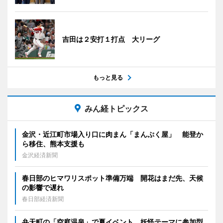
吉田は２安打１打点 大リーグ
もっと見る
みん経トピックス
金沢・近江町市場入り口に肉まん「まんぷく屋」 能登か
ら移住、熊本支援も
金沢経済新聞
春日部のヒマワリスポット準備万端 開花はまだ先、天候
の影響で遅れ
春日部経済新聞
弁天町の「空庭温泉」で夏イベント 妖怪テーマに参加型