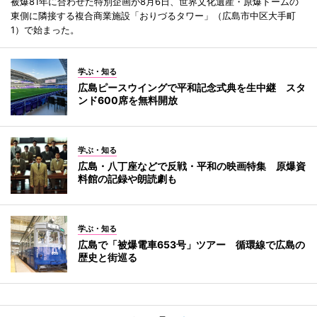
被爆81年に合わせた特別企画が8月6日、世界文化遺産・原爆ドームの
東側に隣接する複合商業施設「おりづるタワー」（広島市中区大手町
1）で始まった。
学ぶ・知る
広島ピースウイングで平和記念式典を生中継 スタ
ンド600席を無料開放
学ぶ・知る
広島・八丁座などで反戦・平和の映画特集 原爆資
料館の記録や朗読劇も
学ぶ・知る
広島で「被爆電車653号」ツアー 循環線で広島の
歴史と街巡る