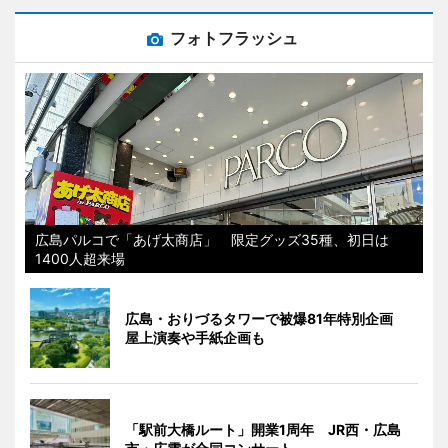
フォトフラッシュ
広島パルコで「あげ太商店」 限定グッズ35種、初日は
1400人超来場
広島・おりづるタワーで被爆81年特別企画
屋上演奏や手紙企画も
「駅前大橋ルート」開業1周年 JR西・広島