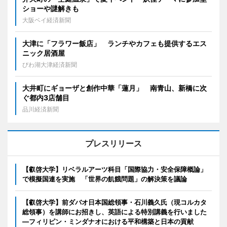
ショーや謎解きも
大阪ベイ経済新聞
大津に「フラワー飯店」 ランチやカフェも提供するエス
ニック居酒屋
びわ湖大津経済新聞
大井町にギョーザと創作中華「蓮月」 南青山、新橋に次
ぐ都内3店舗目
品川経済新聞
プレスリリース
【叡啓大学】リベラルアーツ科目「国際協力・安全保障概論」
で模擬国連を実施 「世界の飢餓問題」の解決策を議論
【叡啓大学】前ダバオ日本国総領事・石川義久氏（現コルカタ
総領事）を講師にお招きし、英語による特別講義を行いました
―フィリピン・ミンダナオにおける平和構築と日本の貢献