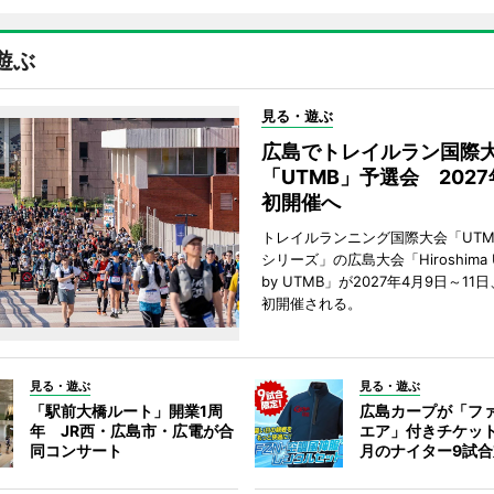
遊ぶ
見る・遊ぶ
広島でトレイルラン国際
「UTMB」予選会 202
初開催へ
トレイルランニング国際大会「UTM
シリーズ」の広島大会「Hiroshima Ultr
by UTMB」が2027年4月9日～1
初開催される。
見る・遊ぶ
見る・遊ぶ
「駅前大橋ルート」開業1周
広島カープが「フ
年 JR西・広島市・広電が合
エア」付きチケッ
同コンサート
月のナイター9試