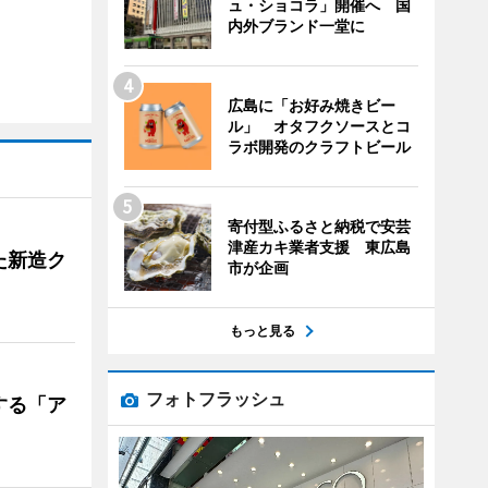
ュ・ショコラ」開催へ 国
内外ブランド一堂に
広島に「お好み焼きビー
ル」 オタフクソースとコ
ラボ開発のクラフトビール
寄付型ふるさと納税で安芸
津産カキ業者支援 東広島
た新造ク
市が企画
もっと見る
フォトフラッシュ
する「ア