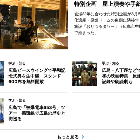
特別企画 屋上演奏や手
被爆81年に合わせた特別企画が8月
化遺産・原爆ドームの東側に隣接す
施設「おりづるタワー」（広島市中
で始まった。
学ぶ・知る
学ぶ・知る
広島ピースウイングで平和記
広島・八丁座など
念式典を生中継 スタンド
和の映画特集 原
600席を無料開放
記録や朗読劇も
学ぶ・知る
広島で「被爆電車653号」ツ
アー 循環線で広島の歴史と
街巡る
もっと見る