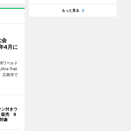
もっと見る
大会
7年4月に
Bワールド
a-Trail
1日、広島市で
ァン付きウ
ト販売 8
合対象