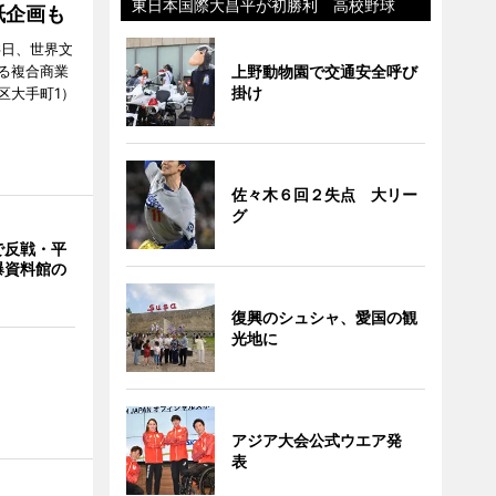
東日本国際大昌平が初勝利 高校野球
紙企画も
6日、世界文
上野動物園で交通安全呼び
る複合商業
掛け
区大手町1）
佐々木６回２失点 大リー
グ
で反戦・平
爆資料館の
復興のシュシャ、愛国の観
光地に
アジア大会公式ウエア発
表