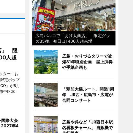
広島パルコで「あげ太商店」 限定グッ
ズ35種、初日は1400人超来場
店」 限
広島・おりづるタワーで被
00人超
爆81年特別企画 屋上演奏
や手紙企画も
クター「お
間限定ポップ
RCO」が8月
「駅前大橋ルート」開業1周
市中区本
年 JR西・広島市・広電が
合同コンサート
ン国際大会
広島や呉など「JR西日本駅
2027年4
名看板チャーム」 自販機で