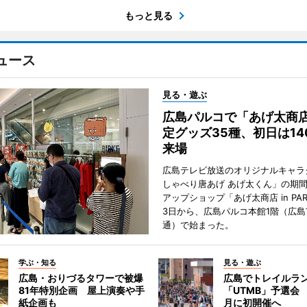
もっと見る
ュース
見る・遊ぶ
広島パルコで「あげ太商
定グッズ35種、初日は14
来場
広島テレビ放送のオリジナルキャラ
しゃべり唐あげ あげ太くん」の期
アップショップ「あげ太商店 in PA
3日から、広島パルコ本館1階（広島
通）で始まった。
学ぶ・知る
見る・遊ぶ
広島・おりづるタワーで被爆
広島でトレイルラ
81年特別企画 屋上演奏や手
「UTMB」予選会 
紙企画も
月に初開催へ