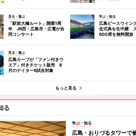
見る・遊ぶ
学ぶ・知る
「駅前大橋ルート」開業1周
広島ピースウイン
年 JR西・広島市・広電が合
念式典を生中継 
同コンサート
600席を無料開放
見る・遊ぶ
広島カープが「ファン付きウ
エア」付きチケット販売 8
月のナイター9試合対象
もっと見る
知る
学ぶ・知る
広島・おりづるタワーで被