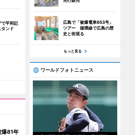
先行販売
広島で「被爆電車653号」
グで平和記
ツアー 循環線で広島の歴
スタンド
史と街巡る
もっと見る
ワールドフォトニュース
爆81年