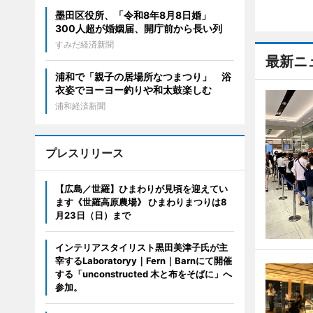
墨田区役所、「令和8年8月8日婚」
300人超が婚姻届、開庁前から長い列
すみだ経済新聞
最新ニ
浦和で「親子の居場所なつまつり」 浴
衣姿でヨーヨー釣りや和太鼓楽しむ
浦和経済新聞
プレスリリース
【広島／世羅】ひまわりが見頃を迎えてい
ます《世羅高原農場》 ひまわりまつりは8
月23日（日）まで
インテリアスタイリスト黒田美津子氏が主
宰するLaboratoryy｜Fern｜Barnにて開催
する「unconstructed 木と布をそばに」へ
参加。