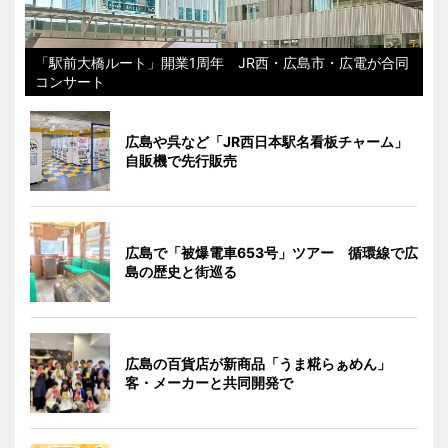
「駅前大橋ルート」開業1周年 JR西・広島市・広電が合同
コンサート
広島や呉など「JR西日本駅名看板チャーム」
自販機で先行販売
広島で「被爆電車653号」ツアー 循環線で広
島の歴史と街巡る
広島の百貨店が新商品「うま糀らぁめん」
客・メーカーと共同開発で