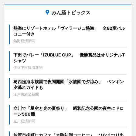
みん経トピックス
熱海にリゾートホテル「ヴィラージュ熱海」 全82室バル
コニー付き
熱海経済新聞
下田でバレー「IZUBLUE CUP」 優勝賞品はオリジナルT
シャツ
伊豆下田経済新聞
葛西臨海水族園で夜間開園「水族園で夕涼み」 ペンギン
夕暮れガイドも
江戸川経済新聞
立川で「星空と光の夏祭り」 昭和記念公園の夜空にドロ
ーン500機
立川経済新聞
佐賀市柳町にカフェ「木陰礼讃コーヒー」 ひなまつり出