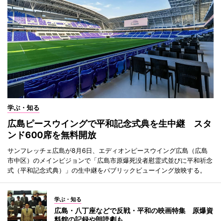
学ぶ・知る
広島ピースウイングで平和記念式典を生中継 スタ
ンド600席を無料開放
サンフレッチェ広島が8月6日、エディオンピースウイング広島（広島
市中区）のメインビジョンで「広島市原爆死没者慰霊式並びに平和祈念
式（平和記念式典）」の生中継をパブリックビューイング放映する。
学ぶ・知る
広島・八丁座などで反戦・平和の映画特集 原爆資
料館の記録や朗読劇も