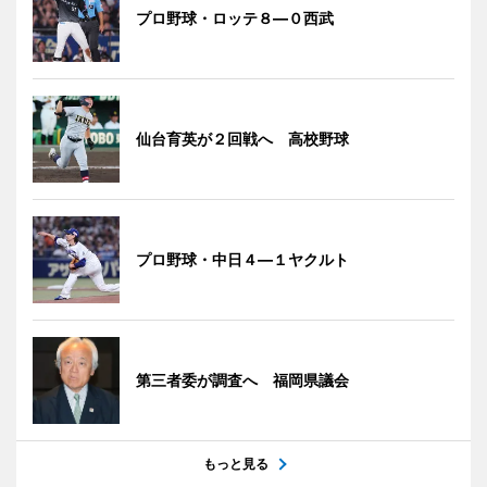
プロ野球・ロッテ８―０西武
仙台育英が２回戦へ 高校野球
プロ野球・中日４―１ヤクルト
第三者委が調査へ 福岡県議会
もっと見る