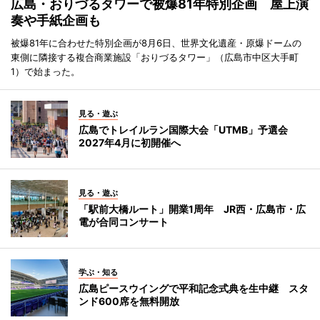
広島・おりづるタワーで被爆81年特別企画 屋上演
奏や手紙企画も
被爆81年に合わせた特別企画が8月6日、世界文化遺産・原爆ドームの
東側に隣接する複合商業施設「おりづるタワー」（広島市中区大手町
1）で始まった。
見る・遊ぶ
広島でトレイルラン国際大会「UTMB」予選会
2027年4月に初開催へ
見る・遊ぶ
「駅前大橋ルート」開業1周年 JR西・広島市・広
電が合同コンサート
学ぶ・知る
広島ピースウイングで平和記念式典を生中継 スタ
ンド600席を無料開放