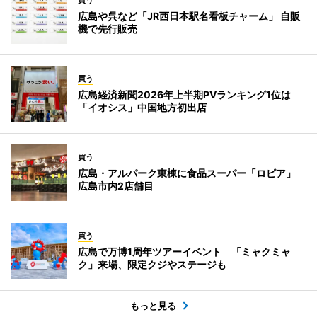
広島や呉など「JR西日本駅名看板チャーム」 自販
機で先行販売
買う
広島経済新聞2026年上半期PVランキング1位は
「イオシス」中国地方初出店
買う
広島・アルパーク東棟に食品スーパー「ロピア」
広島市内2店舗目
買う
広島で万博1周年ツアーイベント 「ミャクミャ
ク」来場、限定クジやステージも
もっと見る