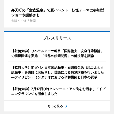
弁天町の「空庭温泉」で夏イベント 妖怪テーマに参加型
ショーや謎解きも
大阪ベイ経済新聞
プレスリリース
【叡啓大学】リベラルアーツ科目「国際協力・安全保障概論」
で模擬国連を実施 「世界の飢餓問題」の解決策を議論
【叡啓大学】前ダバオ日本国総領事・石川義久氏（現コルカタ
総領事）を講師にお招きし、英語による特別講義を行いました
―フィリピン・ミンダナオにおける平和構築と日本の貢献
【叡啓大学】7月17日(金)クレシーニ・アン氏をお招きしてイブ
ニングラウンジを開催しました
もっと見る