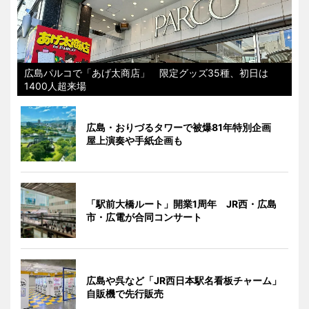
広島パルコで「あげ太商店」 限定グッズ35種、初日は
1400人超来場
広島・おりづるタワーで被爆81年特別企画
屋上演奏や手紙企画も
「駅前大橋ルート」開業1周年 JR西・広島
市・広電が合同コンサート
広島や呉など「JR西日本駅名看板チャーム」
自販機で先行販売