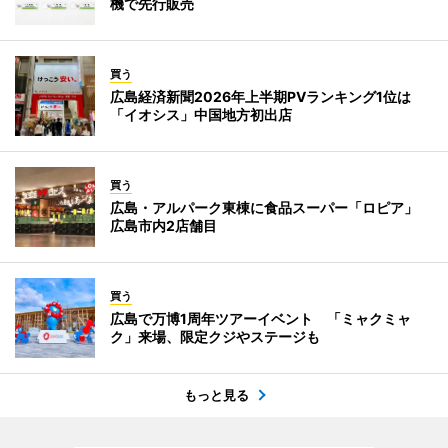
機で先行販売
買う
広島経済新聞2026年上半期PVランキング1位は
「イオシス」中国地方初出店
買う
広島・アルパーク東棟に食品スーパー「ロピア」
広島市内2店舗目
買う
広島で万博1周年ツアーイベント 「ミャクミャ
ク」来場、限定クジやステージも
もっと見る