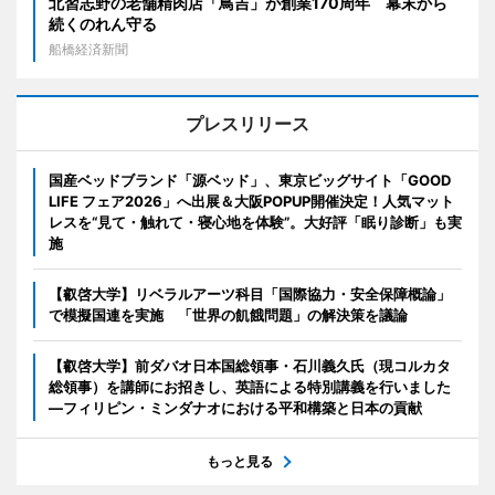
北習志野の老舗精肉店「鳥吉」が創業170周年 幕末から
続くのれん守る
船橋経済新聞
プレスリリース
国産ベッドブランド「源ベッド」、東京ビッグサイト「GOOD
LIFE フェア2026」へ出展＆大阪POPUP開催決定！人気マット
レスを“見て・触れて・寝心地を体験”。大好評「眠り診断」も実
施
【叡啓大学】リベラルアーツ科目「国際協力・安全保障概論」
で模擬国連を実施 「世界の飢餓問題」の解決策を議論
【叡啓大学】前ダバオ日本国総領事・石川義久氏（現コルカタ
総領事）を講師にお招きし、英語による特別講義を行いました
―フィリピン・ミンダナオにおける平和構築と日本の貢献
もっと見る