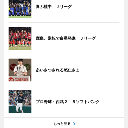
喜ぶ植中 Ｊリーグ
鹿島、逆転で白星発進 Ｊリーグ
あいさつされる悠仁さま
プロ野球・西武２―５ソフトバンク
もっと見る