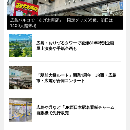
広島パルコで「あげ太商店」 限定グッズ35種、初日は
1400人超来場
広島・おりづるタワーで被爆81年特別企画
屋上演奏や手紙企画も
「駅前大橋ルート」開業1周年 JR西・広島
市・広電が合同コンサート
広島や呉など「JR西日本駅名看板チャーム」
自販機で先行販売