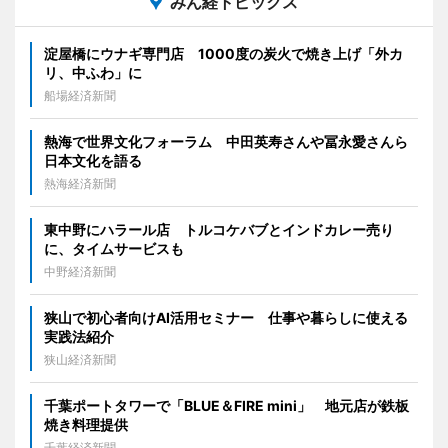
みん経トピックス
淀屋橋にウナギ専門店 1000度の炭火で焼き上げ「外カ
リ、中ふわ」に
船場経済新聞
熱海で世界文化フォーラム 中田英寿さんや冨永愛さんら
日本文化を語る
熱海経済新聞
東中野にハラール店 トルコケバブとインドカレー売り
に、タイムサービスも
中野経済新聞
狭山で初心者向けAI活用セミナー 仕事や暮らしに使える
実践法紹介
狭山経済新聞
千葉ポートタワーで「BLUE＆FIRE mini」 地元店が鉄板
焼き料理提供
千葉経済新聞