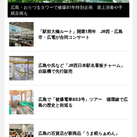
広島・おりづるタワーで被爆81年特別企画 屋上演奏や手
紙企画も
「駅前大橋ルート」開業1周年 JR西・広島
市・広電が合同コンサート
広島や呉など「JR西日本駅名看板チャーム」
自販機で先行販売
広島で「被爆電車653号」ツアー 循環線で広
島の歴史と街巡る
広島の百貨店が新商品「うま糀らぁめん」