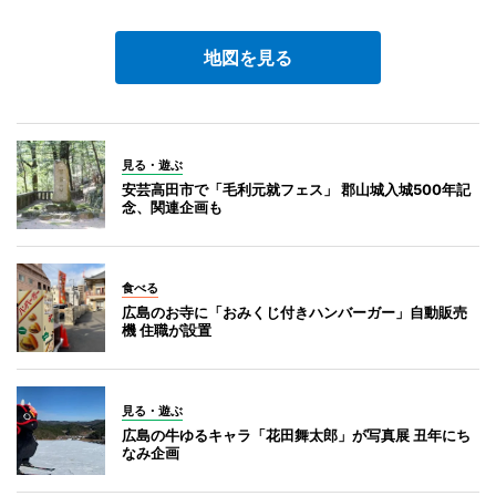
地図を見る
見る・遊ぶ
安芸高田市で「毛利元就フェス」 郡山城入城500年記
念、関連企画も
食べる
広島のお寺に「おみくじ付きハンバーガー」自動販売
機 住職が設置
見る・遊ぶ
広島の牛ゆるキャラ「花田舞太郎」が写真展 丑年にち
なみ企画