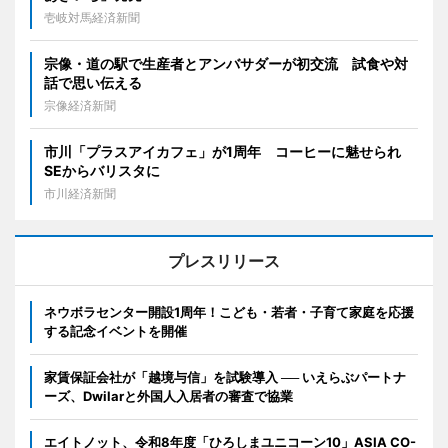
壱岐対馬経済新聞
宗像・道の駅で生産者とアンバサダーが初交流 試食や対
話で思い伝える
宗像経済新聞
市川「プラスアイカフェ」が1周年 コーヒーに魅せられ
SEからバリスタに
市川経済新聞
プレスリリース
ネウボラセンター開設1周年！こども・若者・子育て家庭を応援
する記念イベントを開催
家賃保証会社が「越境与信」を試験導入 ── いえらぶパートナ
ーズ、Dwilarと外国人入居者の審査で協業
エイトノット、令和8年度「ひろしまユニコーン10」ASIA CO-