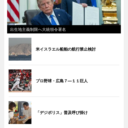
出生地主義制限へ大統領令署名
米イスラエル船舶の航行禁止検討
プロ野球・広島７―１１巨人
「デジポリス」普及呼び掛け