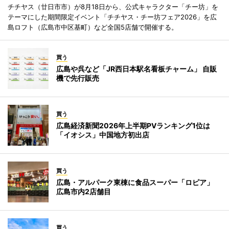
チチヤス（廿日市市）が8月18日から、公式キャラクター「チー坊」を
テーマにした期間限定イベント「チチヤス・チー坊フェア2026」を広
島ロフト（広島市中区基町）など全国5店舗で開催する。
買う
広島や呉など「JR西日本駅名看板チャーム」 自販
機で先行販売
買う
広島経済新聞2026年上半期PVランキング1位は
「イオシス」中国地方初出店
買う
広島・アルパーク東棟に食品スーパー「ロピア」
広島市内2店舗目
買う