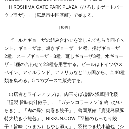
「HIROSHIMA GATE PARK PLAZA（ひろしまゲートパー
クプラザ）」（広島市中区基町）で始まる。
［広告］
ビールとギョーザの組み合わせを楽しんでもらう同イベ
ント。ギョーザは、焼きギョーザ＝14種、揚げギョーザ＝
2種、スープギョーザ＝3種、蒸しギョーザ3種、水ギョー
ザ＝1種の合わせて23種を用意する。ビールはドイツやス
ペイン、アイルランド、アメリカなど11カ国から、全40種
類を集める。5つのブースで販売する。
出店者とラインアップは、肉玉そば越智×浅草開化楼
「謹製 旨味肉汁餃子」、「ガチンコラーメン道 柊（ひい
らぎ）」「肉の爆汁肉巻き餃子」、魯園菜館「鹿児島黒豚
特大焼き小籠包」、NIKKUN.COW「至極のもっちり餃
子！旨味（うまみ）もやし添え」、羽根つき焼小籠包（シ