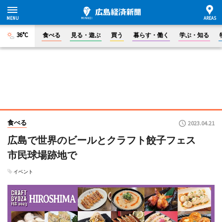
36°C
食べる
見る・遊ぶ
買う
暮らす・働く
学ぶ・知る
食べる
2023.04.21
広島で世界のビールとクラフト餃子フェス
市民球場跡地で
イベント