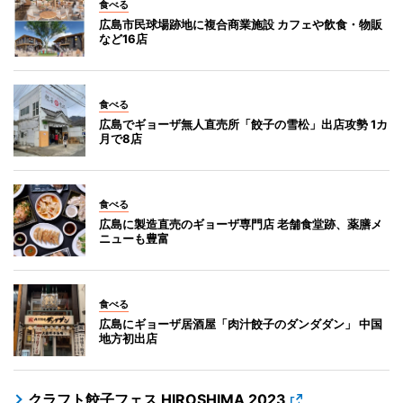
食べる
広島市民球場跡地に複合商業施設 カフェや飲食・物販
など16店
食べる
広島でギョーザ無人直売所「餃子の雪松」出店攻勢 1カ
月で8店
食べる
広島に製造直売のギョーザ専門店 老舗食堂跡、薬膳メ
ニューも豊富
食べる
広島にギョーザ居酒屋「肉汁餃子のダンダダン」 中国
地方初出店
クラフト餃子フェス HIROSHIMA 2023