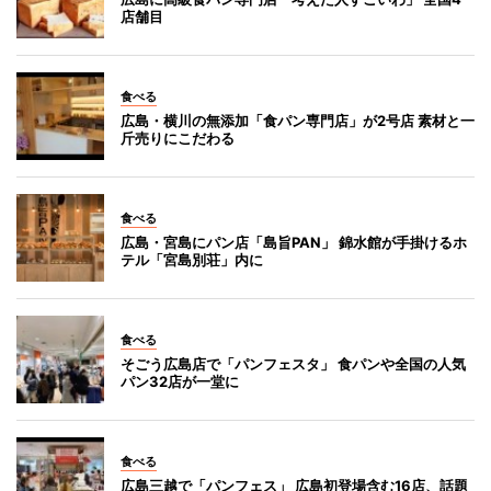
店舗目
食べる
広島・横川の無添加「食パン専門店」が2号店 素材と一
斤売りにこだわる
食べる
広島・宮島にパン店「島旨PAN」 錦水館が手掛けるホ
テル「宮島別荘」内に
食べる
そごう広島店で「パンフェスタ」 食パンや全国の人気
パン32店が一堂に
食べる
広島三越で「パンフェス」 広島初登場含む16店、話題