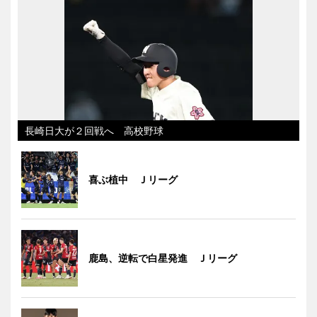
長崎日大が２回戦へ 高校野球
喜ぶ植中 Ｊリーグ
鹿島、逆転で白星発進 Ｊリーグ