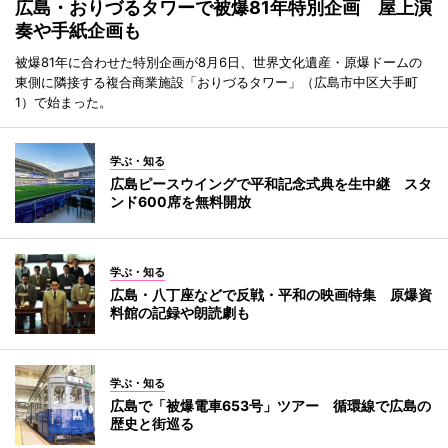
広島・おりづるタワーで被爆81年特別企画 屋上演
奏や手紙企画も
被爆81年に合わせた特別企画が8月6日、世界文化遺産・原爆ドームの
東側に隣接する複合商業施設「おりづるタワー」（広島市中区大手町
1）で始まった。
学ぶ・知る
広島ピースウイングで平和記念式典を生中継 スタ
ンド600席を無料開放
学ぶ・知る
広島・八丁座などで反戦・平和の映画特集 原爆資
料館の記録や朗読劇も
学ぶ・知る
広島で「被爆電車653号」ツアー 循環線で広島の
歴史と街巡る