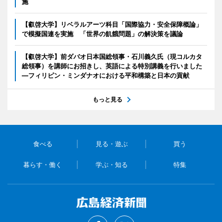
施
【叡啓大学】リベラルアーツ科目「国際協力・安全保障概論」
で模擬国連を実施 「世界の飢餓問題」の解決策を議論
【叡啓大学】前ダバオ日本国総領事・石川義久氏（現コルカタ
総領事）を講師にお招きし、英語による特別講義を行いました
―フィリピン・ミンダナオにおける平和構築と日本の貢献
もっと見る
食べる
見る・遊ぶ
買う
暮らす・働く
学ぶ・知る
特集