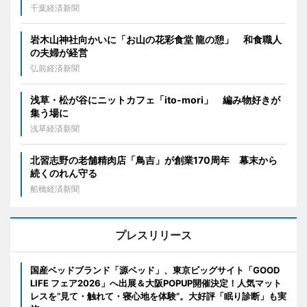
千葉経済新聞
岩木山神社向かいに「お山の花彩食堂 龍の憩」 和食職人
の夫婦が経営
弘前経済新聞
浅草・松が谷にニットカフェ「ito-mori」 編み物好きが
集う場に
浅草経済新聞
北習志野の老舗精肉店「鳥吉」が創業170周年 幕末から
続くのれん守る
船橋経済新聞
プレスリリース
国産ベッドブランド「源ベッド」、東京ビッグサイト「GOOD
LIFE フェア2026」へ出展＆大阪POPUP開催決定！人気マット
レスを“見て・触れて・寝心地を体験”。大好評「眠り診断」も実