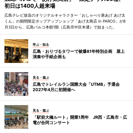
初日は1400人超来場
広島テレビ放送のオリジナルキャラクター「おしゃべり唐あげ あげ太
くん」の期間限定ポップアップショップ「あげ太商店 in PARCO」が8
月3日から、広島パルコ本館1階（広島市中区本通）で始まった。
学ぶ・知る
広島・おりづるタワーで被爆81年特別企画 屋上
演奏や手紙企画も
見る・遊ぶ
広島でトレイルラン国際大会「UTMB」予選会
2027年4月に初開催へ
見る・遊ぶ
「駅前大橋ルート」開業1周年 JR西・広島市・広
電が合同コンサート