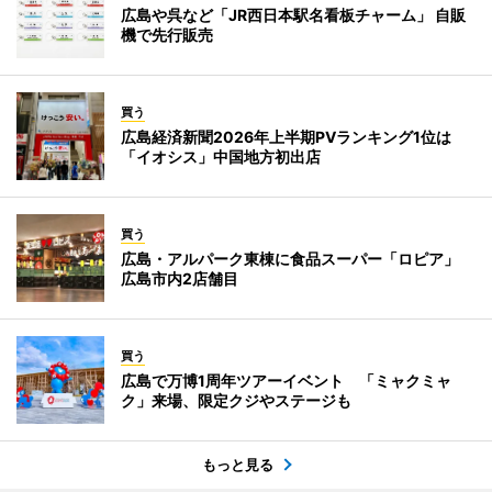
広島や呉など「JR西日本駅名看板チャーム」 自販
機で先行販売
買う
広島経済新聞2026年上半期PVランキング1位は
「イオシス」中国地方初出店
買う
広島・アルパーク東棟に食品スーパー「ロピア」
広島市内2店舗目
買う
広島で万博1周年ツアーイベント 「ミャクミャ
ク」来場、限定クジやステージも
もっと見る