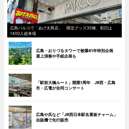
広島パルコで「あげ太商店」 限定グッズ35種、初日は
1400人超来場
広島・おりづるタワーで被爆81年特別企画
屋上演奏や手紙企画も
「駅前大橋ルート」開業1周年 JR西・広島
市・広電が合同コンサート
広島や呉など「JR西日本駅名看板チャーム」
自販機で先行販売