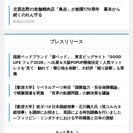
北習志野の老舗精肉店「鳥吉」が創業170周年 幕末から
続くのれん守る
船橋経済新聞
プレスリリース
国産ベッドブランド「源ベッド」、東京ビッグサイト「GOOD
LIFE フェア2026」へ出展＆大阪POPUP開催決定！人気マット
レスを“見て・触れて・寝心地を体験”。大好評「眠り診断」も実
施
【叡啓大学】リベラルアーツ科目「国際協力・安全保障概論」
で模擬国連を実施 「世界の飢餓問題」の解決策を議論
【叡啓大学】前ダバオ日本国総領事・石川義久氏（現コルカタ
総領事）を講師にお招きし、英語による特別講義を行いました
―フィリピン・ミンダナオにおける平和構築と日本の貢献
もっと見る