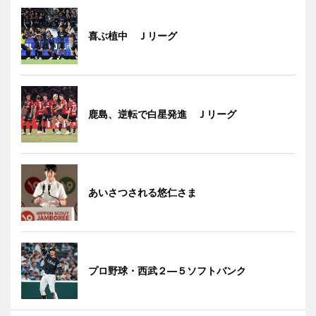
喜ぶ植中 Ｊリーグ
鹿島、逆転で白星発進 Ｊリーグ
あいさつされる悠仁さま
プロ野球・西武２―５ソフトバンク