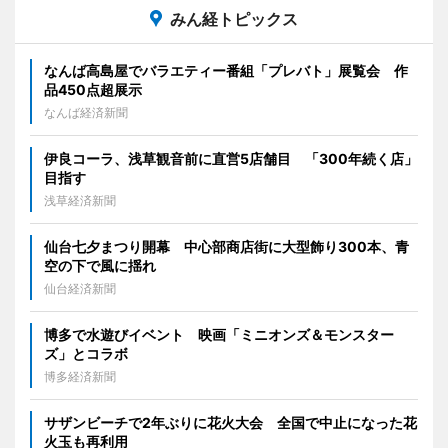
みん経トピックス
なんば高島屋でバラエティー番組「プレバト」展覧会 作
品450点超展示
なんば経済新聞
伊良コーラ、浅草観音前に直営5店舗目 「300年続く店」
目指す
浅草経済新聞
仙台七夕まつり開幕 中心部商店街に大型飾り300本、青
空の下で風に揺れ
仙台経済新聞
博多で水遊びイベント 映画「ミニオンズ＆モンスター
ズ」とコラボ
博多経済新聞
サザンビーチで2年ぶりに花火大会 全国で中止になった花
火玉も再利用