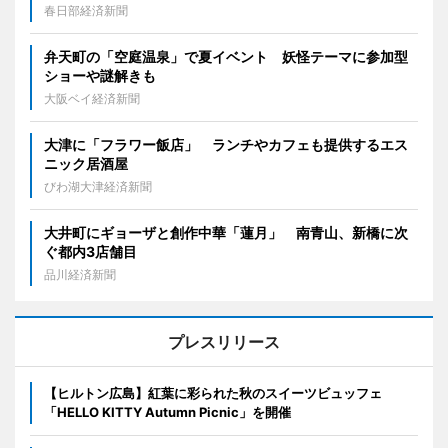
春日部経済新聞
弁天町の「空庭温泉」で夏イベント 妖怪テーマに参加型
ショーや謎解きも
大阪ベイ経済新聞
大津に「フラワー飯店」 ランチやカフェも提供するエス
ニック居酒屋
びわ湖大津経済新聞
大井町にギョーザと創作中華「蓮月」 南青山、新橋に次
ぐ都内3店舗目
品川経済新聞
プレスリリース
【ヒルトン広島】紅葉に彩られた秋のスイーツビュッフェ
「HELLO KITTY Autumn Picnic」を開催