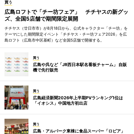
買う
広島ロフトで「チー坊フェア」 チチヤスの新グッ
ズ、全国5店舗で期間限定展開
チチヤス（廿日市市）が8月18日から、公式キャラクター「チー坊」を
テーマにした期間限定イベント「チチヤス・チー坊フェア2026」を広
島ロフト（広島市中区基町）など全国5店舗で開催する。
買う
広島や呉など「JR西日本駅名看板チャーム」 自販
機で先行販売
買う
広島経済新聞2026年上半期PVランキング1位は
「イオシス」中国地方初出店
買う
広島・アルパーク東棟に食品スーパー「ロピア」