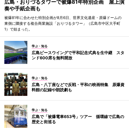
広島・おりづるタワーで被爆81年特別企画 屋上演
奏や手紙企画も
被爆81年に合わせた特別企画が8月6日、世界文化遺産・原爆ドームの
東側に隣接する複合商業施設「おりづるタワー」（広島市中区大手町
1）で始まった。
学ぶ・知る
広島ピースウイングで平和記念式典を生中継 スタ
ンド600席を無料開放
学ぶ・知る
広島・八丁座などで反戦・平和の映画特集 原爆資
料館の記録や朗読劇も
学ぶ・知る
広島で「被爆電車653号」ツアー 循環線で広島の
歴史と街巡る