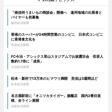
「南信州うまいもの商談会」開催へ 遠州地域の出展者と
バイヤーも初募集
飯田経済新聞
香港のスーパーが24時間営業のコンビニ 日本式コンビニ
に香港食文化を
香港経済新聞
FC今治・アシックス里山スタジアムでお披露目会 収容人
数約1.7倍に「成長」
今治経済新聞
松本・新村で13万本のヒマワリ満開 見頃は3週間ほど
松本経済新聞
名古屋駅前に「オニツカタイガー」旗艦店 国内2番目規
模、全ライン展開
名駅経済新聞