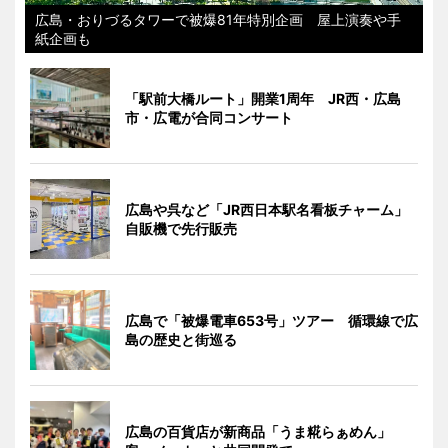
広島・おりづるタワーで被爆81年特別企画 屋上演奏や手
紙企画も
「駅前大橋ルート」開業1周年 JR西・広島
市・広電が合同コンサート
広島や呉など「JR西日本駅名看板チャーム」
自販機で先行販売
広島で「被爆電車653号」ツアー 循環線で広
島の歴史と街巡る
広島の百貨店が新商品「うま糀らぁめん」