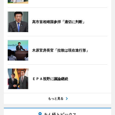
高市首相靖国参拝「適切に判断」
木原官房長官「拉致は現在進行形」
ＥＰＡ視野に議論継続
もっと見る
みん経トピックス