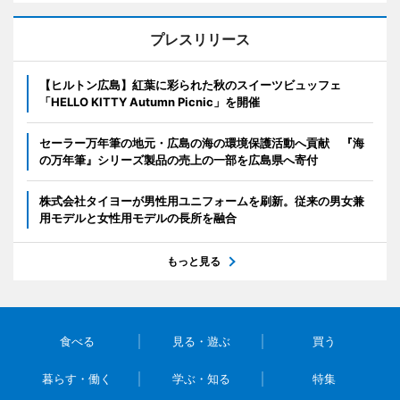
プレスリリース
【ヒルトン広島】紅葉に彩られた秋のスイーツビュッフェ
「HELLO KITTY Autumn Picnic」を開催
セーラー万年筆の地元・広島の海の環境保護活動へ貢献 『海
の万年筆』シリーズ製品の売上の一部を広島県へ寄付
株式会社タイヨーが男性用ユニフォームを刷新。従来の男女兼
用モデルと女性用モデルの長所を融合
もっと見る
食べる
見る・遊ぶ
買う
暮らす・働く
学ぶ・知る
特集