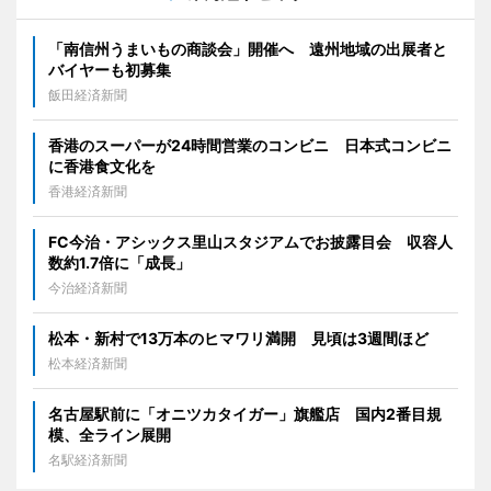
「南信州うまいもの商談会」開催へ 遠州地域の出展者と
バイヤーも初募集
飯田経済新聞
香港のスーパーが24時間営業のコンビニ 日本式コンビニ
に香港食文化を
香港経済新聞
FC今治・アシックス里山スタジアムでお披露目会 収容人
数約1.7倍に「成長」
今治経済新聞
松本・新村で13万本のヒマワリ満開 見頃は3週間ほど
松本経済新聞
名古屋駅前に「オニツカタイガー」旗艦店 国内2番目規
模、全ライン展開
名駅経済新聞