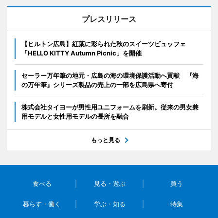
プレスリリース
【ヒルトン広島】紅葉に彩られた秋のスイーツビュッフェ
「HELLO KITTY Autumn Picnic」を開催
セーラー万年筆の地元・広島の海の環境保護活動へ貢献 『海
の万年筆』シリーズ製品の売上の一部を広島県へ寄付
株式会社タイヨーが男性用ユニフォームを刷新。従来の男女兼
用モデルと女性用モデルの長所を融合
もっと見る
食べる
見る・遊ぶ
買う
暮らす・働く
学ぶ・知る
特集