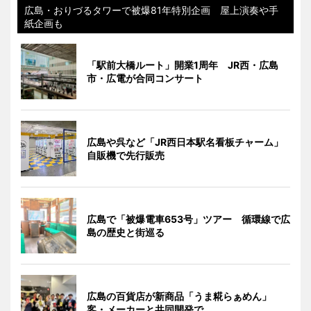
広島・おりづるタワーで被爆81年特別企画 屋上演奏や手
紙企画も
「駅前大橋ルート」開業1周年 JR西・広島
市・広電が合同コンサート
広島や呉など「JR西日本駅名看板チャーム」
自販機で先行販売
広島で「被爆電車653号」ツアー 循環線で広
島の歴史と街巡る
広島の百貨店が新商品「うま糀らぁめん」
客・メーカーと共同開発で