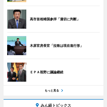
高市首相靖国参拝「適切に判断」
木原官房長官「拉致は現在進行形」
ＥＰＡ視野に議論継続
もっと見る
みん経トピックス