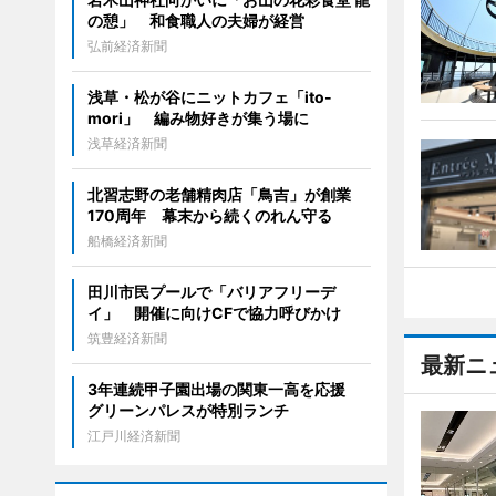
の憩」 和食職人の夫婦が経営
弘前経済新聞
浅草・松が谷にニットカフェ「ito-
mori」 編み物好きが集う場に
浅草経済新聞
北習志野の老舗精肉店「鳥吉」が創業
170周年 幕末から続くのれん守る
船橋経済新聞
田川市民プールで「バリアフリーデ
イ」 開催に向けCFで協力呼びかけ
筑豊経済新聞
最新ニ
3年連続甲子園出場の関東一高を応援
グリーンパレスが特別ランチ
江戸川経済新聞