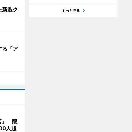
た新造ク
もっと見る
する「ア
店」 限
00人超