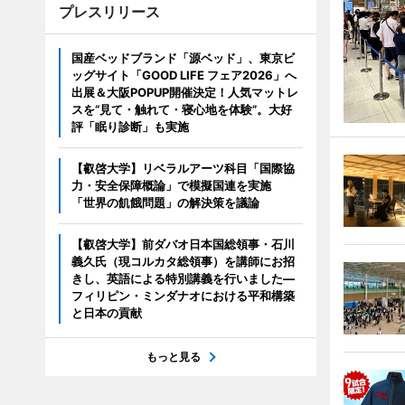
プレスリリース
国産ベッドブランド「源ベッド」、東京ビ
ッグサイト「GOOD LIFE フェア2026」へ
出展＆大阪POPUP開催決定！人気マットレ
スを“見て・触れて・寝心地を体験”。大好
評「眠り診断」も実施
【叡啓大学】リベラルアーツ科目「国際協
力・安全保障概論」で模擬国連を実施
「世界の飢餓問題」の解決策を議論
【叡啓大学】前ダバオ日本国総領事・石川
義久氏（現コルカタ総領事）を講師にお招
きし、英語による特別講義を行いました―
フィリピン・ミンダナオにおける平和構築
と日本の貢献
もっと見る