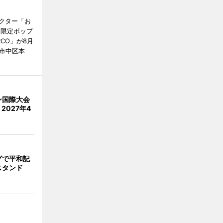
クター「お
間限定ポップ
RCO」が8月
市中区本
ン国際大会
2027年4
グで平和記
スタンド