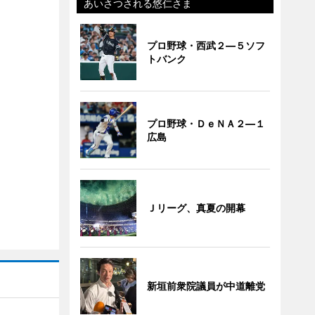
あいさつされる悠仁さま
プロ野球・西武２―５ソフ
トバンク
プロ野球・ＤｅＮＡ２―１
広島
Ｊリーグ、真夏の開幕
新垣前衆院議員が中道離党