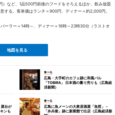
0円）など、1品500円前後のフードをそろえるほか、飲み放題
類用意する。客単価はランチ＝900円、ディナー＝約2,000円。
パーラー＝14時～、ディナー＝16時～23時30分（ラストオ
地図を見る
食べる
広島・大手町のカフェ跡に和風バル
「TOBIRA」 日本酒の量り売りも（広島経
済新聞）
食べる
 屋台が
広島に魚メーンの大衆居酒屋「魚哲」－
キンも
「弁兵衛」跡に新業態で出店（広島経済新