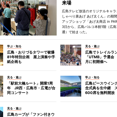
来場
広島テレビ放送のオリジナルキャラ
しゃべり唐あげ あげ太くん」の期
アップショップ「あげ太商店 in PA
3日から、広島パルコ本館1階（広島
通）で始まった。
学ぶ・知る
見る・遊ぶ
広島・おりづるタワーで被爆
広島でトレイルラ
81年特別企画 屋上演奏や手
「UTMB」予選会 
紙企画も
月に初開催へ
見る・遊ぶ
学ぶ・知る
「駅前大橋ルート」開業1周
広島ピースウイン
年 JR西・広島市・広電が合
念式典を生中継 
同コンサート
600席を無料開放
見る・遊ぶ
広島カープが「ファン付きウ