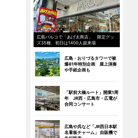
広島パルコで「あげ太商店」 限定グッ
ズ35種、初日は1400人超来場
広島・おりづるタワーで被
爆81年特別企画 屋上演奏
や手紙企画も
「駅前大橋ルート」開業1周
年 JR西・広島市・広電が
合同コンサート
広島や呉など「JR西日本駅
名看板チャーム」 自販機で