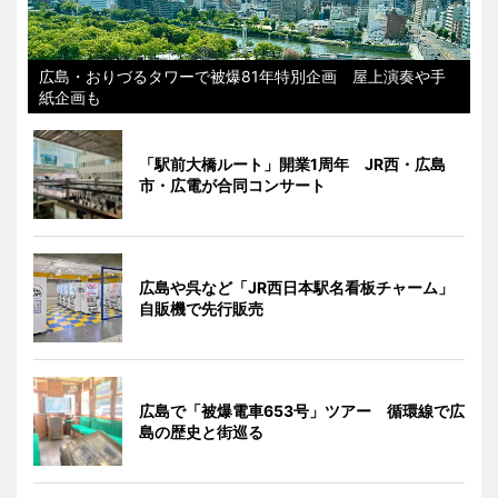
広島・おりづるタワーで被爆81年特別企画 屋上演奏や手
紙企画も
「駅前大橋ルート」開業1周年 JR西・広島
市・広電が合同コンサート
広島や呉など「JR西日本駅名看板チャーム」
自販機で先行販売
広島で「被爆電車653号」ツアー 循環線で広
島の歴史と街巡る