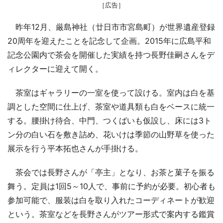
［広告］
昨年12月、厳島神社（廿日市市宮島町）が世界遺産登録
20周年を迎えたことを記念して企画。2015年に広島平和
記念公園内で茶会を開催した実績を持つ長野佳嗣さんをデ
ィレクターに迎えて開く。
茶室はギャラリーの一室を使って設ける。室内は白を基
調とした空間に仕上げ、茶室や道具類も白をベースに統一
する。腰掛け待合、中門、つくばいも仮設し、床には3ト
ン分の白い石を敷き詰め、花いけは季節の山野草を使った
展示を行う平本拓也さんが手掛ける。
茶会では長野さんが「亭主」となり、お茶と菓子を振る
舞う。定員は1回5～10人で、事前に予約が必要。初心者も
参加可能で、服装は白を取り入れたコーディネートが歓迎
という。茶室などを長野さんがツアー形式で案内する鑑賞