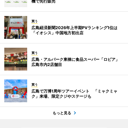
機で先行販売
買う
広島経済新聞2026年上半期PVランキング1位は
「イオシス」中国地方初出店
買う
広島・アルパーク東棟に食品スーパー「ロピア」
広島市内2店舗目
買う
広島で万博1周年ツアーイベント 「ミャクミャ
ク」来場、限定クジやステージも
もっと見る