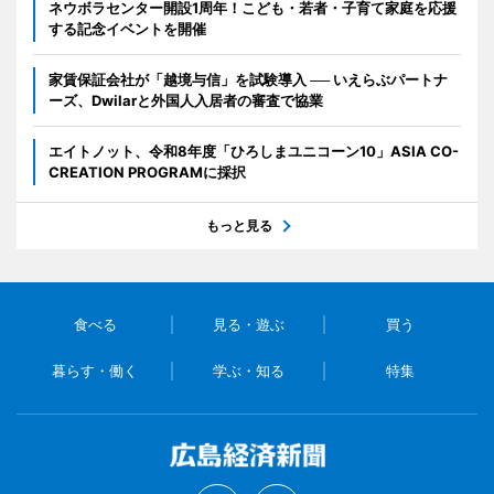
ネウボラセンター開設1周年！こども・若者・子育て家庭を応援
する記念イベントを開催
家賃保証会社が「越境与信」を試験導入 ── いえらぶパートナ
ーズ、Dwilarと外国人入居者の審査で協業
エイトノット、令和8年度「ひろしまユニコーン10」ASIA CO-
CREATION PROGRAMに採択
もっと見る
食べる
見る・遊ぶ
買う
暮らす・働く
学ぶ・知る
特集