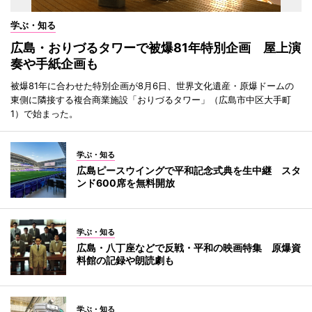
学ぶ・知る
広島・おりづるタワーで被爆81年特別企画 屋上演
奏や手紙企画も
被爆81年に合わせた特別企画が8月6日、世界文化遺産・原爆ドームの
東側に隣接する複合商業施設「おりづるタワー」（広島市中区大手町
1）で始まった。
学ぶ・知る
広島ピースウイングで平和記念式典を生中継 スタ
ンド600席を無料開放
学ぶ・知る
広島・八丁座などで反戦・平和の映画特集 原爆資
料館の記録や朗読劇も
学ぶ・知る