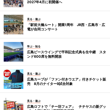
2027年4月に初開催へ
見る・遊ぶ
「駅前大橋ルート」開業1周年 JR西・広島市・広
電が合同コンサート
学ぶ・知る
広島ピースウイングで平和記念式典を生中継 スタ
ンド600席を無料開放
見る・遊ぶ
広島カープが「ファン付きウエア」付きチケット販
売 8月のナイター9試合対象
見る・遊ぶ
広島ロフトで「チー坊フェア」 チチヤスの新グッ