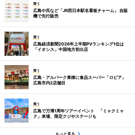
買う
広島や呉など「JR西日本駅名看板チャーム」 自販
機で先行販売
買う
広島経済新聞2026年上半期PVランキング1位は
「イオシス」中国地方初出店
買う
広島・アルパーク東棟に食品スーパー「ロピア」
広島市内2店舗目
買う
広島で万博1周年ツアーイベント 「ミャクミャ
ク」来場、限定クジやステージも
もっと見る