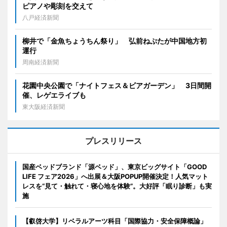
ピアノや彫刻を交えて
八戸経済新聞
柳井で「金魚ちょうちん祭り」 弘前ねぷたが中国地方初
運行
周南経済新聞
花園中央公園で「ナイトフェス＆ビアガーデン」 3日間開
催、レゲエライブも
東大阪経済新聞
プレスリリース
国産ベッドブランド「源ベッド」、東京ビッグサイト「GOOD
LIFE フェア2026」へ出展＆大阪POPUP開催決定！人気マット
レスを“見て・触れて・寝心地を体験”。大好評「眠り診断」も実
施
【叡啓大学】リベラルアーツ科目「国際協力・安全保障概論」