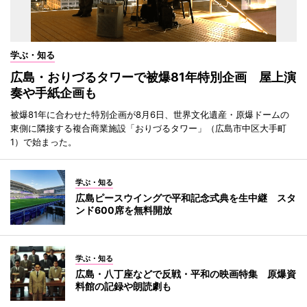
学ぶ・知る
広島・おりづるタワーで被爆81年特別企画 屋上演
奏や手紙企画も
被爆81年に合わせた特別企画が8月6日、世界文化遺産・原爆ドームの
東側に隣接する複合商業施設「おりづるタワー」（広島市中区大手町
1）で始まった。
学ぶ・知る
広島ピースウイングで平和記念式典を生中継 スタ
ンド600席を無料開放
学ぶ・知る
広島・八丁座などで反戦・平和の映画特集 原爆資
料館の記録や朗読劇も