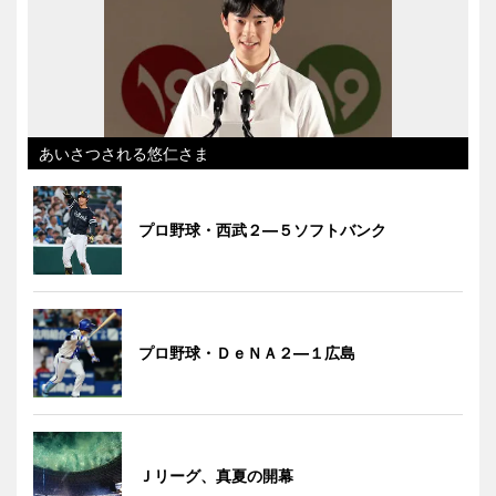
あいさつされる悠仁さま
プロ野球・西武２―５ソフトバンク
プロ野球・ＤｅＮＡ２―１広島
Ｊリーグ、真夏の開幕