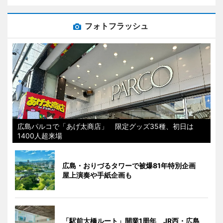
フォトフラッシュ
広島パルコで「あげ太商店」 限定グッズ35種、初日は
1400人超来場
広島・おりづるタワーで被爆81年特別企画
屋上演奏や手紙企画も
「駅前大橋ルート」開業1周年 JR西・広島