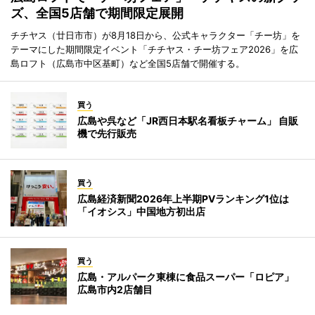
ズ、全国5店舗で期間限定展開
チチヤス（廿日市市）が8月18日から、公式キャラクター「チー坊」を
テーマにした期間限定イベント「チチヤス・チー坊フェア2026」を広
島ロフト（広島市中区基町）など全国5店舗で開催する。
買う
広島や呉など「JR西日本駅名看板チャーム」 自販
機で先行販売
買う
広島経済新聞2026年上半期PVランキング1位は
「イオシス」中国地方初出店
買う
広島・アルパーク東棟に食品スーパー「ロピア」
広島市内2店舗目