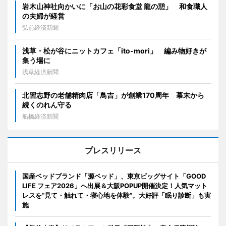
岩木山神社向かいに「お山の花彩食堂 龍の憩」 和食職人
の夫婦が経営
弘前経済新聞
浅草・松が谷にニットカフェ「ito-mori」 編み物好きが
集う場に
浅草経済新聞
北習志野の老舗精肉店「鳥吉」が創業170周年 幕末から
続くのれん守る
船橋経済新聞
プレスリリース
国産ベッドブランド「源ベッド」、東京ビッグサイト「GOOD
LIFE フェア2026」へ出展＆大阪POPUP開催決定！人気マット
レスを“見て・触れて・寝心地を体験”。大好評「眠り診断」も実
施