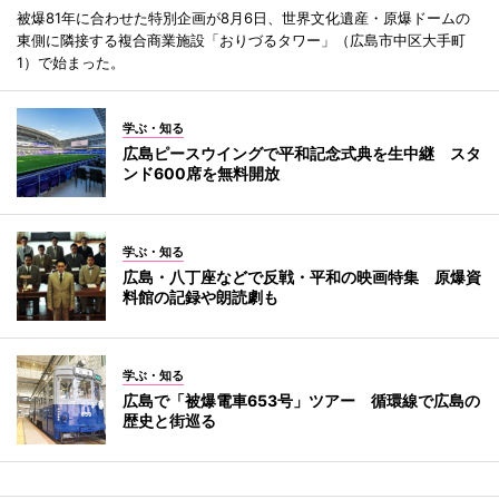
被爆81年に合わせた特別企画が8月6日、世界文化遺産・原爆ドームの
東側に隣接する複合商業施設「おりづるタワー」（広島市中区大手町
1）で始まった。
学ぶ・知る
広島ピースウイングで平和記念式典を生中継 スタ
ンド600席を無料開放
学ぶ・知る
広島・八丁座などで反戦・平和の映画特集 原爆資
料館の記録や朗読劇も
学ぶ・知る
広島で「被爆電車653号」ツアー 循環線で広島の
歴史と街巡る