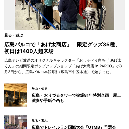
見る・遊ぶ
広島パルコで「あげ太商店」 限定グッズ35種、
初日は1400人超来場
広島テレビ放送のオリジナルキャラクター「おしゃべり唐あげ あげ太
くん」の期間限定ポップアップショップ「あげ太商店 in PARCO」が8
月3日から、広島パルコ本館1階（広島市中区本通）で始まった。
学ぶ・知る
広島・おりづるタワーで被爆81年特別企画 屋上
演奏や手紙企画も
見る・遊ぶ
広島でトレイルラン国際大会「UTMB」予選会