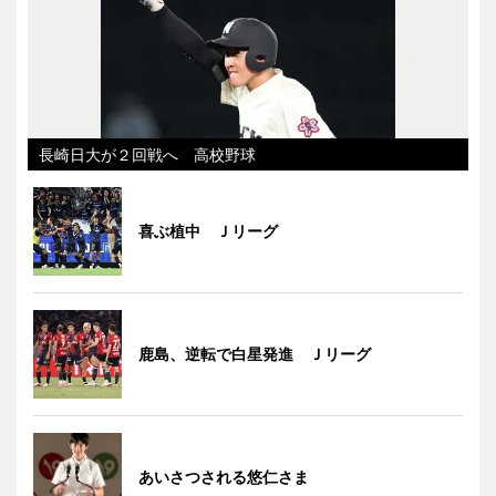
長崎日大が２回戦へ 高校野球
喜ぶ植中 Ｊリーグ
鹿島、逆転で白星発進 Ｊリーグ
あいさつされる悠仁さま