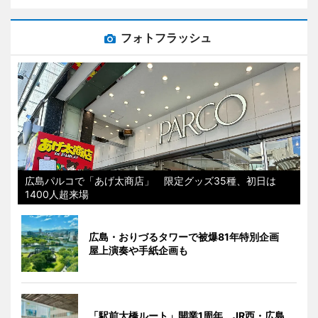
フォトフラッシュ
広島パルコで「あげ太商店」 限定グッズ35種、初日は
1400人超来場
広島・おりづるタワーで被爆81年特別企画
屋上演奏や手紙企画も
「駅前大橋ルート」開業1周年 JR西・広島