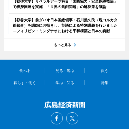
【叡啓大学】リベラルアーツ科目「国際協力・安全保障概論」
で模擬国連を実施 「世界の飢餓問題」の解決策を議論
【叡啓大学】前ダバオ日本国総領事・石川義久氏（現コルカタ
総領事）を講師にお招きし、英語による特別講義を行いました
―フィリピン・ミンダナオにおける平和構築と日本の貢献
もっと見る
食べる
見る・遊ぶ
買う
暮らす・働く
学ぶ・知る
特集