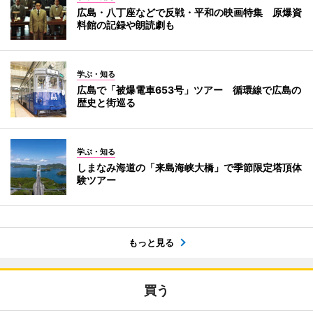
広島・八丁座などで反戦・平和の映画特集 原爆資
料館の記録や朗読劇も
学ぶ・知る
広島で「被爆電車653号」ツアー 循環線で広島の
歴史と街巡る
学ぶ・知る
しまなみ海道の「来島海峡大橋」で季節限定塔頂体
験ツアー
もっと見る
買う