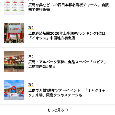
広島や呉など「JR西日本駅名看板チャーム」 自販
機で先行販売
買う
広島経済新聞2026年上半期PVランキング1位は
「イオシス」中国地方初出店
買う
広島・アルパーク東棟に食品スーパー「ロピア」
広島市内2店舗目
買う
広島で万博1周年ツアーイベント 「ミャクミャ
ク」来場、限定クジやステージも
もっと見る