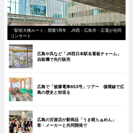
「駅前大橋ルート」開業1周年 JR西・広島市・広電が合同
コンサート
広島や呉など「JR西日本駅名看板チャーム」
自販機で先行販売
広島で「被爆電車653号」ツアー 循環線で広
島の歴史と街巡る
広島の百貨店が新商品「うま糀らぁめん」
客・メーカーと共同開発で