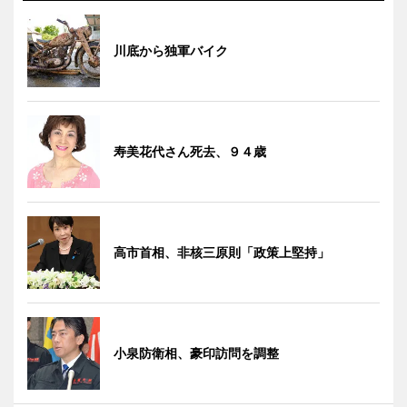
川底から独軍バイク
寿美花代さん死去、９４歳
高市首相、非核三原則「政策上堅持」
小泉防衛相、豪印訪問を調整