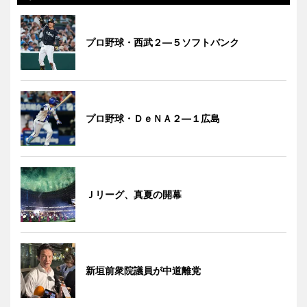
プロ野球・西武２―５ソフトバンク
プロ野球・ＤｅＮＡ２―１広島
Ｊリーグ、真夏の開幕
新垣前衆院議員が中道離党