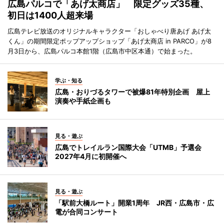
広島パルコで「あげ太商店」 限定グッズ35種、
初日は1400人超来場
広島テレビ放送のオリジナルキャラクター「おしゃべり唐あげ あげ太
くん」の期間限定ポップアップショップ「あげ太商店 in PARCO」が8
月3日から、広島パルコ本館1階（広島市中区本通）で始まった。
学ぶ・知る
広島・おりづるタワーで被爆81年特別企画 屋上
演奏や手紙企画も
見る・遊ぶ
広島でトレイルラン国際大会「UTMB」予選会
2027年4月に初開催へ
見る・遊ぶ
「駅前大橋ルート」開業1周年 JR西・広島市・広
電が合同コンサート