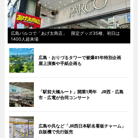
広島パルコで「あげ太商店」 限定グッズ35種、初日は
1400人超来場
広島・おりづるタワーで被爆81年特別企画
屋上演奏や手紙企画も
「駅前大橋ルート」開業1周年 JR西・広島
市・広電が合同コンサート
広島や呉など「JR西日本駅名看板チャーム」
自販機で先行販売