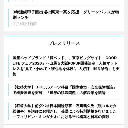
3年連続甲子園出場の関東一高を応援 グリーンパレスが特
別ランチ
江戸川経済新聞
プレスリリース
国産ベッドブランド「源ベッド」、東京ビッグサイト「GOOD
LIFE フェア2026」へ出展＆大阪POPUP開催決定！人気マット
レスを“見て・触れて・寝心地を体験”。大好評「眠り診断」も実
施
【叡啓大学】リベラルアーツ科目「国際協力・安全保障概論」
で模擬国連を実施 「世界の飢餓問題」の解決策を議論
【叡啓大学】前ダバオ日本国総領事・石川義久氏（現コルカタ
総領事）を講師にお招きし、英語による特別講義を行いました
―フィリピン・ミンダナオにおける平和構築と日本の貢献