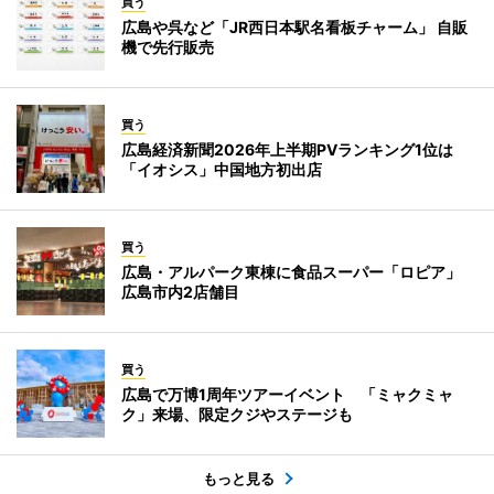
買う
広島や呉など「JR西日本駅名看板チャーム」 自販
機で先行販売
買う
広島経済新聞2026年上半期PVランキング1位は
「イオシス」中国地方初出店
買う
広島・アルパーク東棟に食品スーパー「ロピア」
広島市内2店舗目
買う
広島で万博1周年ツアーイベント 「ミャクミャ
ク」来場、限定クジやステージも
もっと見る