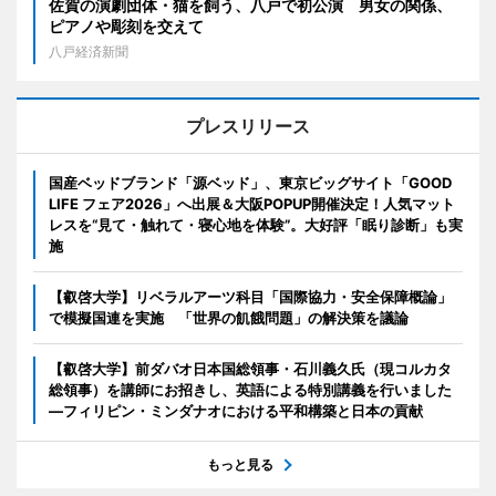
佐賀の演劇団体・猫を飼う、八戸で初公演 男女の関係、
ピアノや彫刻を交えて
八戸経済新聞
プレスリリース
国産ベッドブランド「源ベッド」、東京ビッグサイト「GOOD
LIFE フェア2026」へ出展＆大阪POPUP開催決定！人気マット
レスを“見て・触れて・寝心地を体験”。大好評「眠り診断」も実
施
【叡啓大学】リベラルアーツ科目「国際協力・安全保障概論」
で模擬国連を実施 「世界の飢餓問題」の解決策を議論
【叡啓大学】前ダバオ日本国総領事・石川義久氏（現コルカタ
総領事）を講師にお招きし、英語による特別講義を行いました
―フィリピン・ミンダナオにおける平和構築と日本の貢献
もっと見る