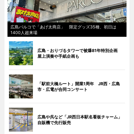
広島パルコで「あげ太商店」 限定グッズ35種、初日は
1400人超来場
広島・おりづるタワーで被爆81年特別企画
屋上演奏や手紙企画も
「駅前大橋ルート」開業1周年 JR西・広島
市・広電が合同コンサート
広島や呉など「JR西日本駅名看板チャーム」
自販機で先行販売