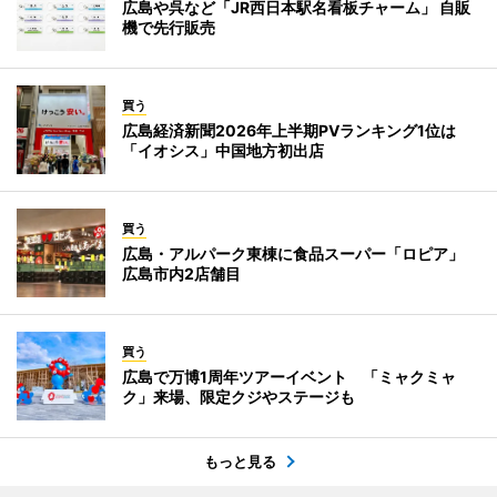
広島や呉など「JR西日本駅名看板チャーム」 自販
機で先行販売
買う
広島経済新聞2026年上半期PVランキング1位は
「イオシス」中国地方初出店
買う
広島・アルパーク東棟に食品スーパー「ロピア」
広島市内2店舗目
買う
広島で万博1周年ツアーイベント 「ミャクミャ
ク」来場、限定クジやステージも
もっと見る