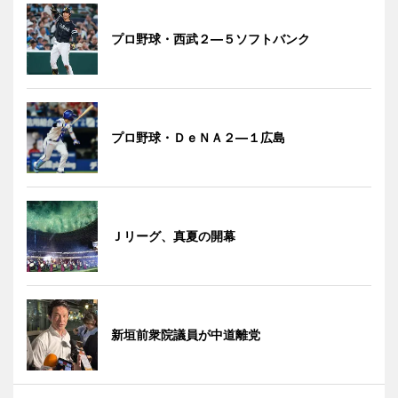
プロ野球・西武２―５ソフトバンク
プロ野球・ＤｅＮＡ２―１広島
Ｊリーグ、真夏の開幕
新垣前衆院議員が中道離党