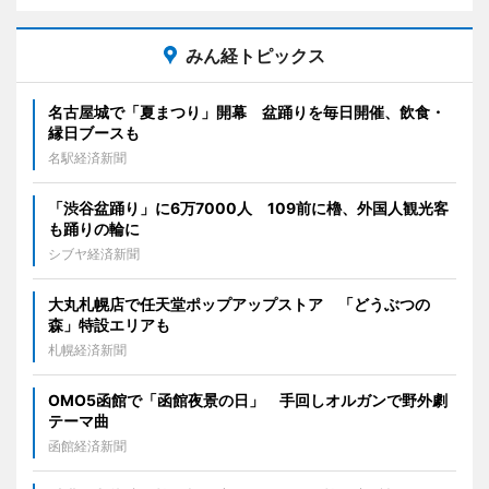
みん経トピックス
名古屋城で「夏まつり」開幕 盆踊りを毎日開催、飲食・
縁日ブースも
名駅経済新聞
「渋谷盆踊り」に6万7000人 109前に櫓、外国人観光客
も踊りの輪に
シブヤ経済新聞
大丸札幌店で任天堂ポップアップストア 「どうぶつの
森」特設エリアも
札幌経済新聞
OMO5函館で「函館夜景の日」 手回しオルガンで野外劇
テーマ曲
函館経済新聞