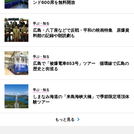
ンド600席を無料開放
学ぶ・知る
広島・八丁座などで反戦・平和の映画特集 原爆資
料館の記録や朗読劇も
学ぶ・知る
広島で「被爆電車653号」ツアー 循環線で広島の
歴史と街巡る
学ぶ・知る
しまなみ海道の「来島海峡大橋」で季節限定塔頂体
験ツアー
もっと見る