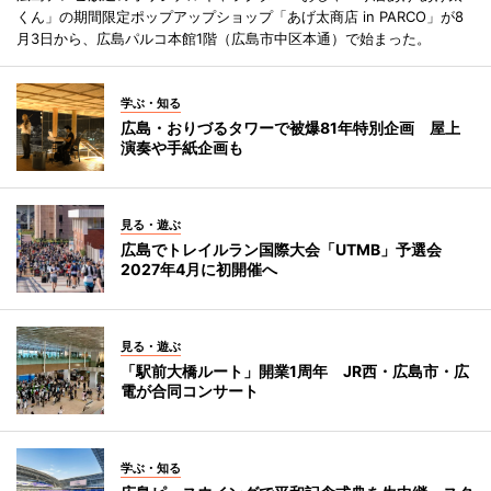
くん」の期間限定ポップアップショップ「あげ太商店 in PARCO」が8
月3日から、広島パルコ本館1階（広島市中区本通）で始まった。
学ぶ・知る
広島・おりづるタワーで被爆81年特別企画 屋上
演奏や手紙企画も
見る・遊ぶ
広島でトレイルラン国際大会「UTMB」予選会
2027年4月に初開催へ
見る・遊ぶ
「駅前大橋ルート」開業1周年 JR西・広島市・広
電が合同コンサート
学ぶ・知る