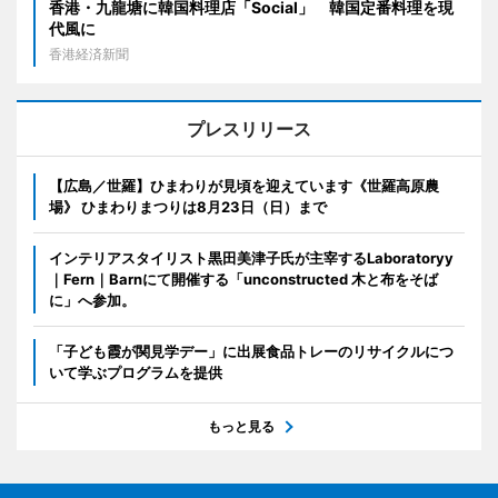
香港・九龍塘に韓国料理店「Social」 韓国定番料理を現
代風に
香港経済新聞
プレスリリース
【広島／世羅】ひまわりが見頃を迎えています《世羅高原農
場》 ひまわりまつりは8月23日（日）まで
インテリアスタイリスト黒田美津子氏が主宰するLaboratoryy
｜Fern｜Barnにて開催する「unconstructed 木と布をそば
に」へ参加。
「子ども霞が関見学デー」に出展食品トレーのリサイクルにつ
いて学ぶプログラムを提供
もっと見る