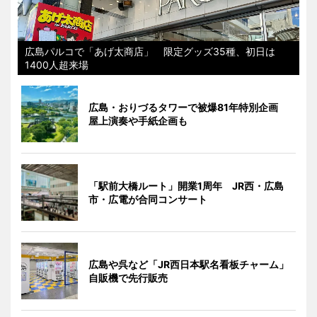
広島パルコで「あげ太商店」 限定グッズ35種、初日は
1400人超来場
広島・おりづるタワーで被爆81年特別企画
屋上演奏や手紙企画も
「駅前大橋ルート」開業1周年 JR西・広島
市・広電が合同コンサート
広島や呉など「JR西日本駅名看板チャーム」
自販機で先行販売