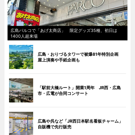
広島パルコで「あげ太商店」 限定グッズ35種、初日は
1400人超来場
広島・おりづるタワーで被爆81年特別企画
屋上演奏や手紙企画も
「駅前大橋ルート」開業1周年 JR西・広島
市・広電が合同コンサート
広島や呉など「JR西日本駅名看板チャーム」
自販機で先行販売