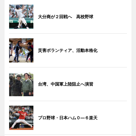
大分商が２回戦へ 高校野球
災害ボランティア、活動本格化
台湾、中国軍上陸阻止へ演習
プロ野球・日本ハム０―６楽天