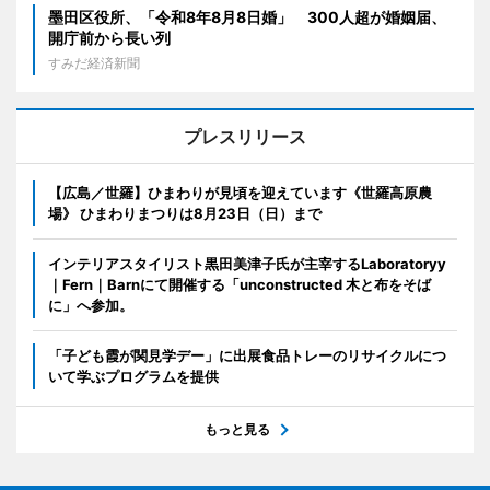
墨田区役所、「令和8年8月8日婚」 300人超が婚姻届、
開庁前から長い列
すみだ経済新聞
プレスリリース
【広島／世羅】ひまわりが見頃を迎えています《世羅高原農
場》 ひまわりまつりは8月23日（日）まで
インテリアスタイリスト黒田美津子氏が主宰するLaboratoryy
｜Fern｜Barnにて開催する「unconstructed 木と布をそば
に」へ参加。
「子ども霞が関見学デー」に出展食品トレーのリサイクルにつ
いて学ぶプログラムを提供
もっと見る