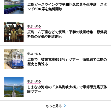
広島ピースウイングで平和記念式典を生中継 スタ
ンド600席を無料開放
学ぶ・知る
広島・八丁座などで反戦・平和の映画特集 原爆資
料館の記録や朗読劇も
学ぶ・知る
広島で「被爆電車653号」ツアー 循環線で広島の
歴史と街巡る
学ぶ・知る
しまなみ海道の「来島海峡大橋」で季節限定塔頂体
験ツアー
もっと見る