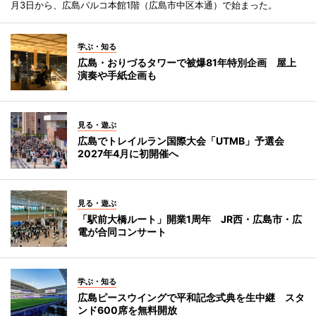
月3日から、広島パルコ本館1階（広島市中区本通）で始まった。
学ぶ・知る
広島・おりづるタワーで被爆81年特別企画 屋上
演奏や手紙企画も
見る・遊ぶ
広島でトレイルラン国際大会「UTMB」予選会
2027年4月に初開催へ
見る・遊ぶ
「駅前大橋ルート」開業1周年 JR西・広島市・広
電が合同コンサート
学ぶ・知る
広島ピースウイングで平和記念式典を生中継 スタ
ンド600席を無料開放