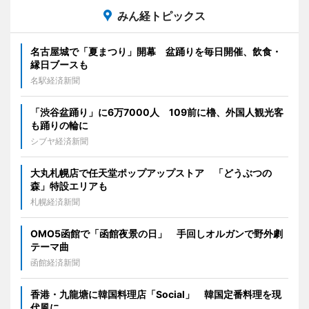
みん経トピックス
名古屋城で「夏まつり」開幕 盆踊りを毎日開催、飲食・
縁日ブースも
名駅経済新聞
「渋谷盆踊り」に6万7000人 109前に櫓、外国人観光客
も踊りの輪に
シブヤ経済新聞
大丸札幌店で任天堂ポップアップストア 「どうぶつの
森」特設エリアも
札幌経済新聞
OMO5函館で「函館夜景の日」 手回しオルガンで野外劇
テーマ曲
函館経済新聞
香港・九龍塘に韓国料理店「Social」 韓国定番料理を現
代風に