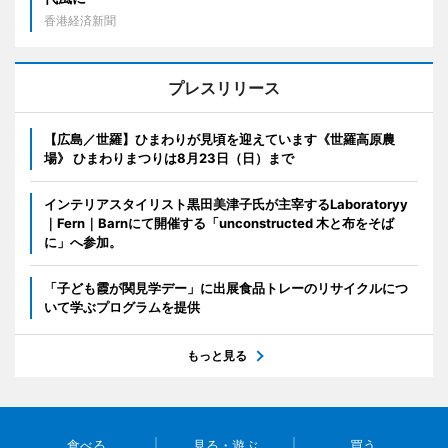
香港経済新聞
プレスリリース
【広島／世羅】ひまわりが見頃を迎えています《世羅高原農
場》 ひまわりまつりは8月23日（日）まで
インテリアスタイリスト黒田美津子氏が主宰するLaboratoryy
｜Fern｜Barnにて開催する「unconstructed 木と布をそば
に」へ参加。
「子ども霞が関見学デー」に出展食品トレーのリサイクルにつ
いて学ぶプログラムを提供
もっと見る
食べる
見る・遊ぶ
買う