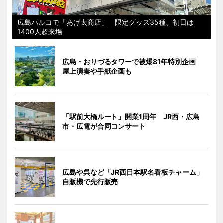
広島パルコで「あげ太商店」 限定グッズ35種、初日は
1400人超来場
広島・おりづるタワーで被爆81年特別企画
屋上演奏や手紙企画も
「駅前大橋ルート」開業1周年 JR西・広島
市・広電が合同コンサート
広島や呉など「JR西日本駅名看板チャーム」
自販機で先行販売