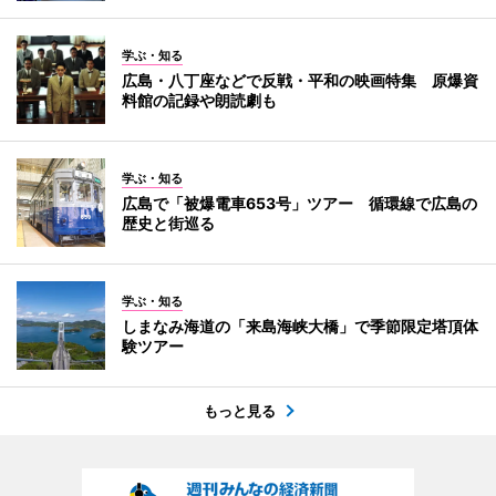
学ぶ・知る
広島・八丁座などで反戦・平和の映画特集 原爆資
料館の記録や朗読劇も
学ぶ・知る
広島で「被爆電車653号」ツアー 循環線で広島の
歴史と街巡る
学ぶ・知る
しまなみ海道の「来島海峡大橋」で季節限定塔頂体
験ツアー
もっと見る